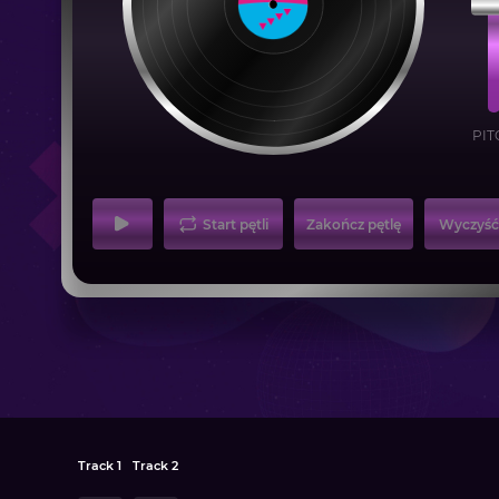
PIT
Start pętli
Zakończ pętlę
Wyczyść 
Track 1
Track 2