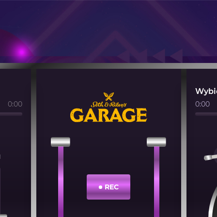
Wybie
0:00
0:00
1
REC