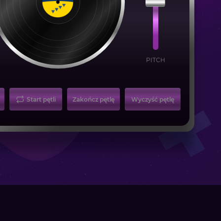
PITCH
Start pętli
Zakończ pętlę
Wyczyść pętlę