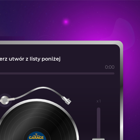
rz utwór z listy poniżej
0:00
x
1