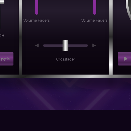
Volume Faders
Volume Faders
CH
pętlę
Crossfader