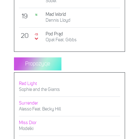
Sobel
Mad World
19
N
Dennis Lloyd
Pod Prąd
20
-13
Opał Feat. Gibbs
Propozycje
Red Light
Sophie and the Giants
Surrender
Alesso Feat. Becky Hill
Miss Dior
Modelki