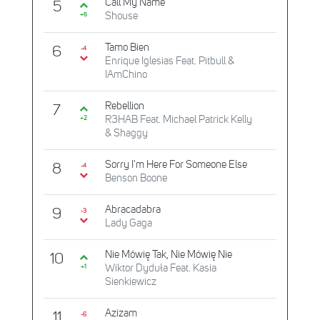
Call My Name
5
Shouse
+5
Tamo Bien
6
-4
Enrique Iglesias Feat. Pitbull &
IAmChino
Rebellion
7
R3HAB Feat. Michael Patrick Kelly
+2
& Shaggy
Sorry I'm Here For Someone Else
8
-4
Benson Boone
Abracadabra
9
-3
Lady Gaga
Nie Mówię Tak, Nie Mówię Nie
10
Wiktor Dyduła Feat. Kasia
+1
Sienkiewicz
Azizam
11
-6