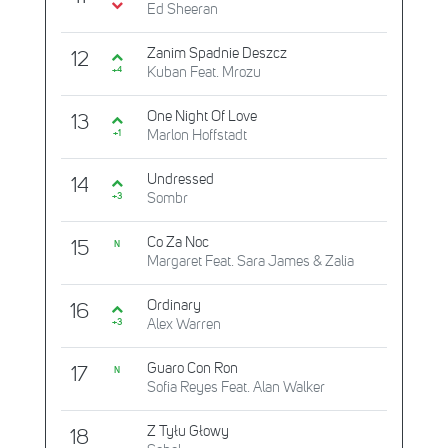
Ed Sheeran
Zanim Spadnie Deszcz
12
Kuban Feat. Mrozu
+4
One Night Of Love
13
Marlon Hoffstadt
+1
Undressed
14
Sombr
+3
Co Za Noc
15
N
Margaret Feat. Sara James & Zalia
Ordinary
16
Alex Warren
+3
Guaro Con Ron
17
N
Sofia Reyes Feat. Alan Walker
Z Tyłu Głowy
18