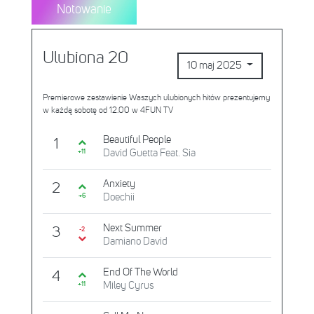
Notowanie
Ulubiona 20
10 maj 2025
Premierowe zestawienie Waszych ulubionych hitów prezentujemy
w każdą sobotę od 12.00 w 4FUN TV
Beautiful People
1
David Guetta Feat. Sia
+11
Anxiety
2
Doechii
+6
Next Summer
3
-2
Damiano David
End Of The World
4
Miley Cyrus
+11