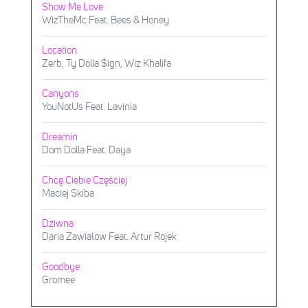
Show Me Love
WizTheMc Feat. Bees & Honey
Location
Zerb, Ty Dolla $ign, Wiz Khalifa
Canyons
YouNotUs Feat. Lavinia
Dreamin
Dom Dolla Feat. Daya
Chcę Ciebie Częściej
Maciej Skiba
Dziwna
Daria Zawiałow Feat. Artur Rojek
Goodbye
Gromee