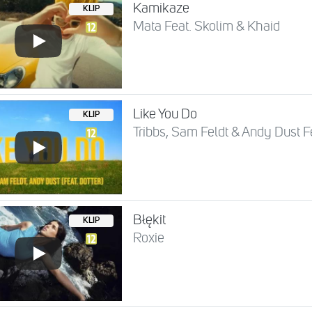
Kamikaze
KLIP
Mata Feat. Skolim & Khaid
Like You Do
KLIP
Tribbs, Sam Feldt & Andy Dust Fe
Błękit
KLIP
Roxie