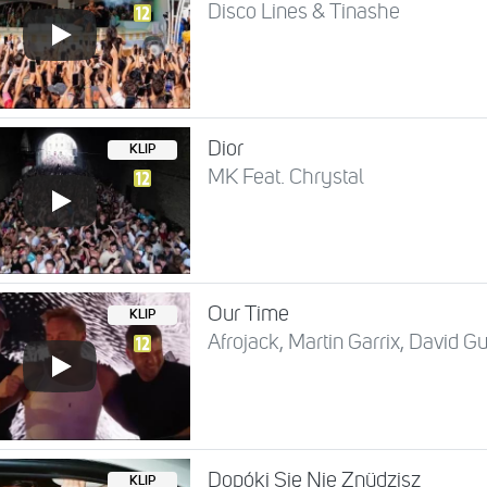
Disco Lines & Tinashe
Dior
KLIP
MK Feat. Chrystal
Our Time
KLIP
Afrojack, Martin Garrix, David G
Dopóki Się Nie Znüdzisz
KLIP