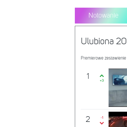
Notowanie
Ulubiona 20
Premierowe zestawienie
1
+3
2
-1