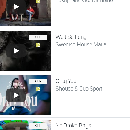
Fukaj Feat. Vito Bambino
Wait So Long
KLIP
Swedish House Mafia
Only You
KLIP
Shouse & Cub Sport
No Broke Boys
KLIP