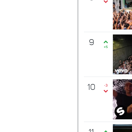
9
+5
10
-3