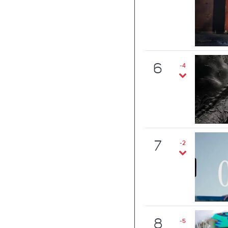
6
-4
7
-2
8
-5