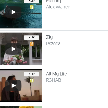
Eternity
KLIP
Alex Warren
Zły
KLIP
Pszona
All My Life
KLIP
R3HAB