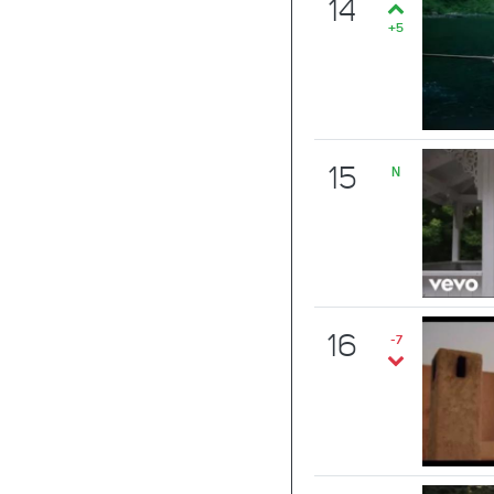
14
+5
15
N
16
-7