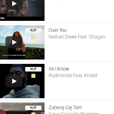
Over You
KLIP
Nathan Dawe Feat. Shayan
All I Know
KLIP
Rudimental Feat. Khalid
Zabiorę Cię Tam
KLIP