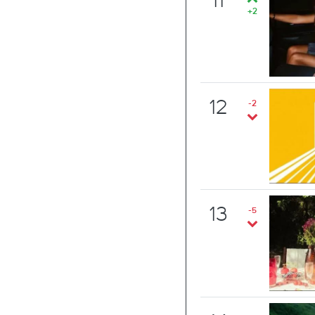
11
+2
12
-2
13
-5