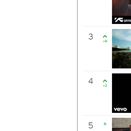
3
+8
4
+2
5
N