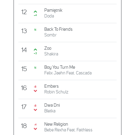
Pamiętnik
12
Doda
+4
Back To Friends
13
N
Sombr
Zoo
14
Shakira
+3
Boy You Turn Me
15
N
Felix Jaehn Feat. Cascada
Embers
16
-8
Robin Schulz
Dwa Dni
17
-8
Bletka
New Religion
18
-4
Bebe Rexha Feat. Faithless