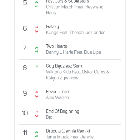
Fast Cars & Superstars
5
Cristian Marchi Feat. Reverend
+6
Haus
Galaxy
6
-4
Kungs Feat. Theophilus London
Two Hearts
7
Danny L Harle Feat. Dua Lipa
+8
Gdy Będziesz Sam
8
N
Wiktoria Kida Feat. Oskar Cyms &
Księga Żywiołów
Fever Dream
9
-6
Alex Warren
End Of Beginning
10
-4
Djo
Dracula (Jennie Remix)
11
Tame Impala Feat. Jennie
+8