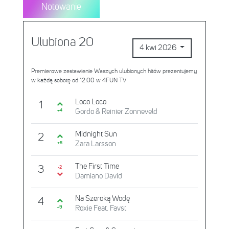
Notowanie
Ulubiona 20
4 kwi 2026
Premierowe zestawienie Waszych ulubionych hitów prezentujemy
w każdą sobotę od 12.00 w 4FUN TV
Loco Loco
1
Gordo & Reinier Zonneveld
+4
Midnight Sun
2
Zara Larsson
+5
The First Time
3
-2
Damiano David
Na Szeroką Wodę
4
Roxie Feat. Favst
+9