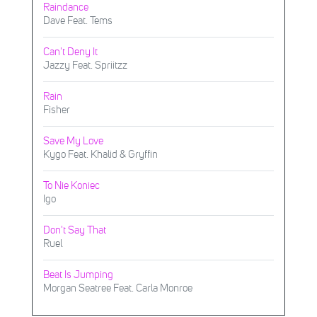
Raindance
Dave Feat. Tems
Can't Deny It
Jazzy Feat. Spriitzz
Rain
Fisher
Save My Love
Kygo Feat. Khalid & Gryffin
To Nie Koniec
Igo
Don't Say That
Ruel
Beat Is Jumping
Morgan Seatree Feat. Carla Monroe