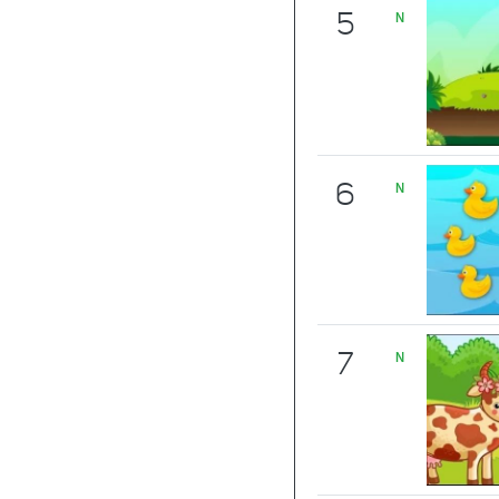
5
N
6
N
7
N