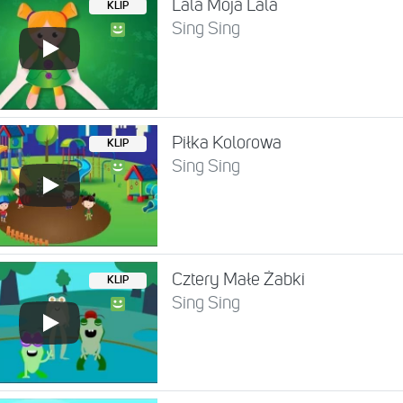
Lala Moja Lala
KLIP
Sing Sing
Piłka Kolorowa
KLIP
Sing Sing
Cztery Małe Żabki
KLIP
Sing Sing