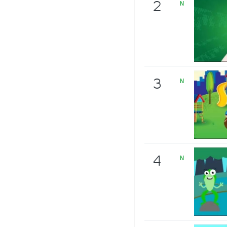
2
N
3
N
4
N