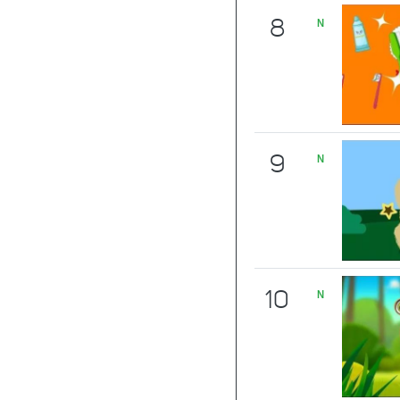
8
N
9
N
10
N