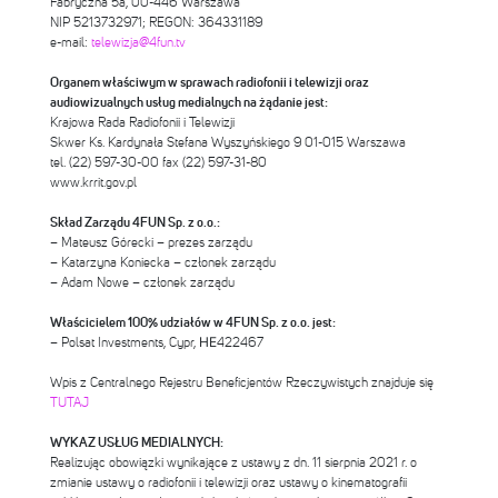
Fabryczna 5a, 00-446 Warszawa
NIP 5213732971; REGON: 364331189
e-mail:
telewizja@4fun.tv
Organem właściwym w sprawach radiofonii i telewizji oraz
audiowizualnych usług medialnych na żądanie jest:
Krajowa Rada Radiofonii i Telewizji
Skwer Ks. Kardynała Stefana Wyszyńskiego 9 01-015 Warszawa
tel. (22) 597-30-00 fax (22) 597-31-80
www.krrit.gov.pl
Skład Zarządu 4FUN Sp. z o.o.:
– Mateusz Górecki – prezes zarządu
– Katarzyna Koniecka – członek zarządu
– Adam Nowe – członek zarządu
Właścicielem 100% udziałów w 4FUN Sp. z o.o. jest:
– Polsat Investments, Cypr, ΗΕ422467
Wpis z Centralnego Rejestru Beneficjentów Rzeczywistych znajduje się
TUTAJ
WYKAZ USŁUG MEDIALNYCH:
Realizując obowiązki wynikające z ustawy z dn. 11 sierpnia 2021 r. o
zmianie ustawy o radiofonii i telewizji oraz ustawy o kinematografii