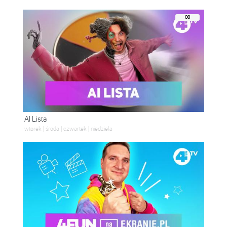
00
AI Lista
wtorek | środa | czwartek | niedziela