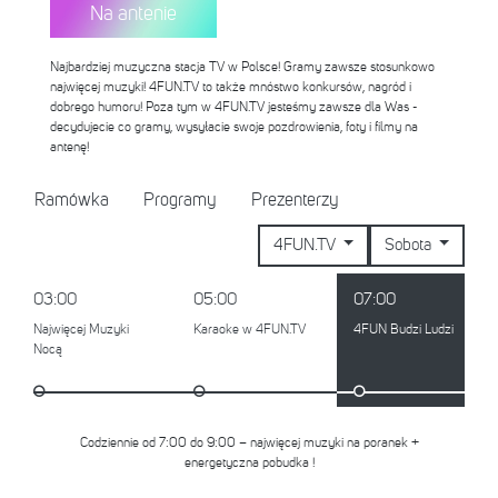
Na antenie
Najbardziej muzyczna stacja TV w Polsce! Gramy zawsze stosunkowo
najwięcej muzyki! 4FUN.TV to także mnóstwo konkursów, nagród i
dobrego humoru! Poza tym w 4FUN.TV jesteśmy zawsze dla Was -
decydujecie co gramy, wysyłacie swoje pozdrowienia, foty i filmy na
antenę!
Ramówka
Programy
Prezenterzy
4FUN.TV
Sobota
03:00
05:00
07:00
Najwięcej Muzyki
Karaoke w 4FUN.TV
4FUN Budzi Ludzi
Nocą
Codziennie od 7:00 do 9:00 – najwięcej muzyki na poranek +
energetyczna pobudka !