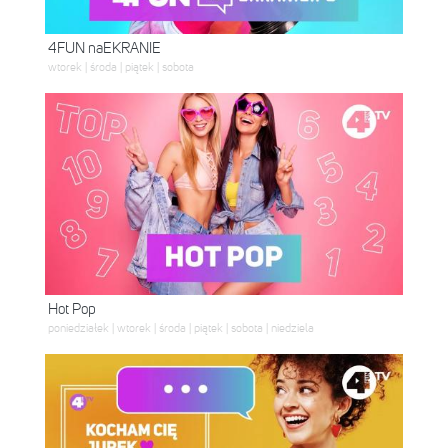
4FUN naEKRANIE
wtorek | środa | piątek | sobota
Hot Pop
poniedziałek | wtorek | środa | piątek | sobota | niedziela