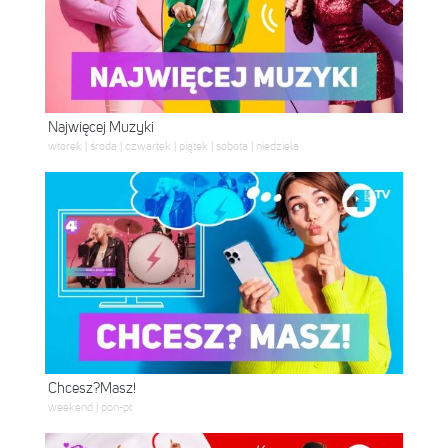
Najwięcej Muzyki
wtorek | środa | czwartek | piątek | sobota | niedziela
Chcesz?Masz!
weekend | pon-pt