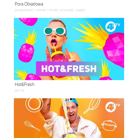
Pora Obiadowa
poniedziałek | wtorek | środa | czwartek | piątek
Hot&Fresh
pon-pt