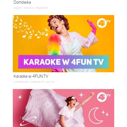
Domówka
piątek | sobota | niedziela
Karaoke w 4FUN.TV
codziennie | weekend | pon-pt