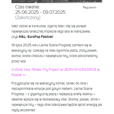
Czas trwania:
Regulamin
25.06.2025 - 09.07.2025
(Zakończony)
Weź udział w konkursie, zgarnij bilet i daj się porwać
największej tanecznej imprezie tego lata w Warszawie,
czyli
M&L: EuroPop Festival
!
19 lipca 2025 roku Letnia Scena Progresji zamieni się w
wakacyjny raj: czekają na Was ogromna plaża, złoty piasek,
słońce, strefa chilloutu i największe hity, które pokochaliśmy
przez lata.
O-Zone, Inna, Minelli i Fly Project na JEDNYM KONCERCIE w
Polsce! >>
Przygotujcie się na wakacyjny klimat, taniec do rana i
niezapomniane emocje pod gołym niebem. Letnia Scena
Progresji – z gigantyczną plażą i najlepszą strefą relaksu –
idealnie wpisze się w festiwalowy vibe. Słońce, piasek, drinki i
największe hity – tego dnia Warszawa będzie tętnić energią jak
nigdy wcześniej!