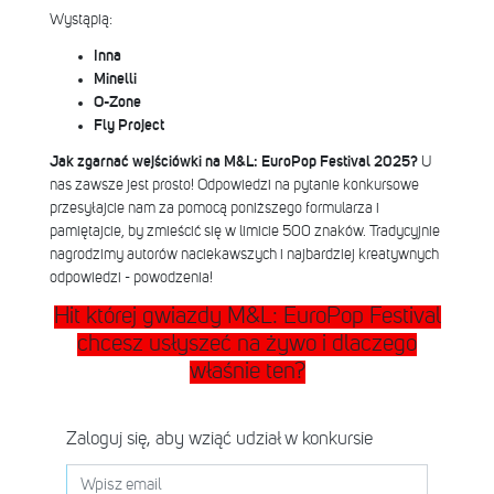
Wystąpią:
Inna
Minelli
O-Zone
Fly Project
Jak zgarnać wejściówki na M&L: EuroPop Festival 2025?
U
nas zawsze jest prosto! Odpowiedzi na pytanie konkursowe
przesyłajcie nam za pomocą poniższego formularza i
pamiętajcie, by zmieścić się w limicie 500 znaków. Tradycyjnie
nagrodzimy autorów naciekawszych i najbardziej kreatywnych
odpowiedzi - powodzenia!
Hit której gwiazdy M&L: EuroPop Festival
chcesz usłyszeć na żywo i dlaczego
właśnie ten?