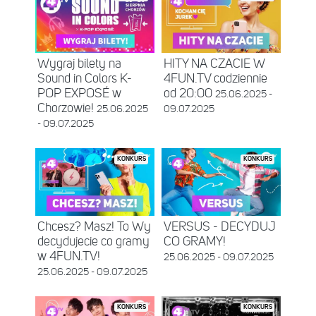
Wygraj bilety na
HITY NA CZACIE W
Sound in Colors K-
4FUN.TV codziennie
POP EXPOSÉ w
od 20:00
25.06.2025 -
Chorzowie!
25.06.2025
09.07.2025
- 09.07.2025
KONKURS
KONKURS
Chcesz? Masz! To Wy
VERSUS - DECYDUJ
decydujecie co gramy
CO GRAMY!
w 4FUN.TV!
25.06.2025 - 09.07.2025
25.06.2025 - 09.07.2025
KONKURS
KONKURS