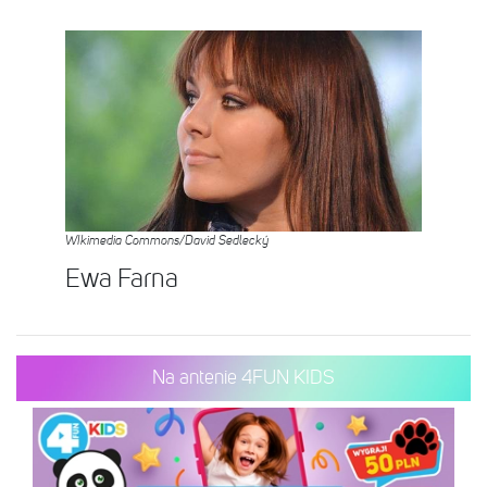
WIkimedia Commons/David Sedlecký
Ewa Farna
Na antenie 4FUN KIDS