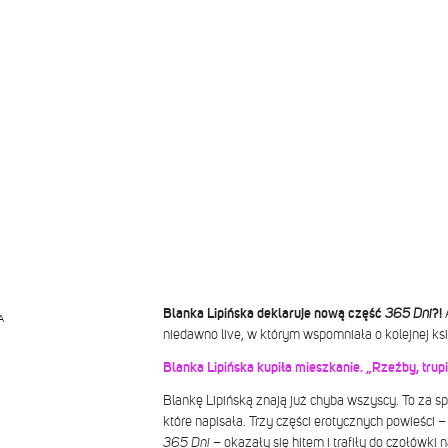
Blanka Lipińska deklaruje nową część
365 Dni
?!
A
niedawno live, w którym wspomniała o kolejnej ks
Blanka Lipińska kupiła mieszkanie. „Rzeźby, trupi
Blankę Lipińską znają już chyba wszyscy. To za sp
które napisała. Trzy części erotycznych powieści 
365 Dni
– okazały się hitem i trafiły do czołówki 