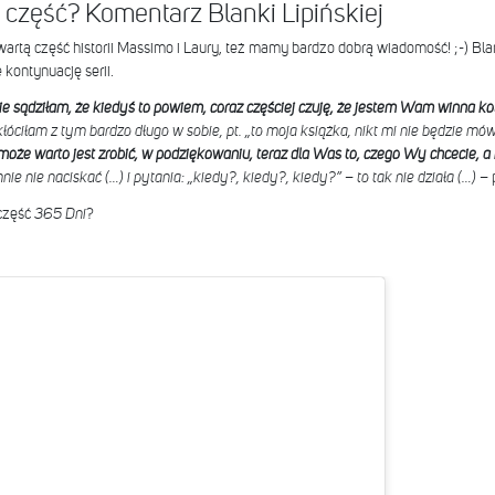
. część? Komentarz Blanki Lipińskiej
zwartą część historii Massimo i Laury, też mamy bardzo dobrą wiadomość! ;-) Bla
 kontynuację serii.
nie sądziłam, że kiedyś to powiem, coraz częściej czuję, że jestem Wam winna kolej
 kłóciłam z tym bardzo długo w sobie, pt. „to moja książka, nikt mi nie będzie mów
oże warto jest zrobić, w podziękowaniu, teraz dla Was to, czego Wy chcecie, a n
ie nie naciskać (…) i pytania: „kiedy?, kiedy?, kiedy?” – to tak nie działa (…)
– 
 część
365 Dni
?