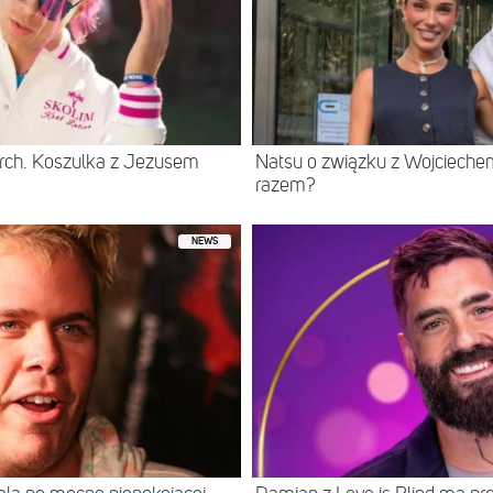
rch. Koszulka z Jezusem
Natsu o związku z Wojcieche
razem?
NEWS