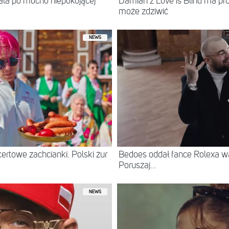
itala po mocno niepokojącej
Damian z Love is Blind ma prof
może zdziwić
NEWS
ertowe zachcianki. Polski żur
Bedoes oddał fance Rolexa war
Poruszaj...
NEWS