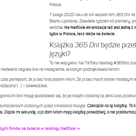
Polsce.
7 lutego 2020 roku do kin wszedł film
365 Dni
na 
Blanki Lipińskiej. Zaledwie tydzień od premiery, p
widzów.
Na Netflixie ekranizacja też jest jedną z 
tylko w Polsce, lecz także na świecie.
Książka
będzie prze
365 Dni
języki?
To nie wszystko. Na TikToku hashtag #365dni zosta
niedawno nagrała live na Instagramie, w którym podziękowała fanom.
 czas pamiętam, że ja bez Was jestem nikim. Że ja bez moich fanów miałabym wc
wdzięczna
(…) – powiedziała.
aniczni fani mogą spodziewać się, że jej książki zostaną za jakiś czas przetłu
tłumaczeniach zrobionych przez translatora Google.
Czekajcie na tę książkę. Ta 
zas. Dajcie mi sekundę, a ja dam Wam moją książkę prawdziwą, a nie przetłumac
zych filmów na świecie w rankingu Netflixa! >>