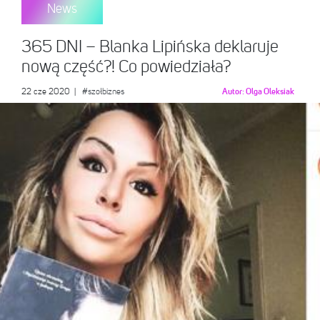
News
365 DNI – Blanka Lipińska deklaruje
nową część?! Co powiedziała?
22 cze 2020
|
#szołbiznes
Autor:
Olga Oleksiak