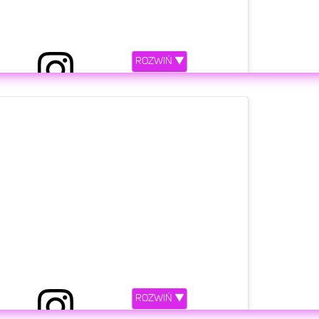
ROZWIŃ ▼
etl ten post na Instagramie.
ROZWIŃ ▼
anka Lipinska (@blanka_lipinska)
Cze 19, 2020 o 11:39 PDT