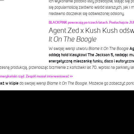
ich wykonanie podbiło listy przebojów, stając się
się popularnością zarówno wśród starszych, jak i 
niedawno doczekał się odświeżonej odsłony.
BLACKPINK powracają po trzech latach. Posłuchajcie JU
Agent Zed x Kush Kush odśw
It On The Boogie
W swojej wersji utworu
Blame It On The Boogie
Ag
oddają hołd klasykowi The Jackson 5, nadając m
energetyczną mieszankę funku, disco i euforyczn
zesną produkcją, przenosząc brzmienie z końcówki lat 70. wprost na parkiety l
amerykański rząd. Zespół musiał interweniować >>
eż w klipie
do swojej wersji
Blame It On The Boogie.
Możecie go zobaczyć poniż