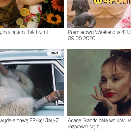
ym singlem. Tak brzmi
Premierowy Weekend w 4F
09.08.2026
NEWS
 wydała nową EP-kę! Jay-Z
Ariana Grande cała we krwi.
rozprawia się z...