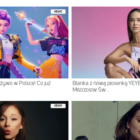
NEWS
żywo w Polsce! Co już
Blanka z nową piosenką YEYE
Mistrzostw Św...
NEWS