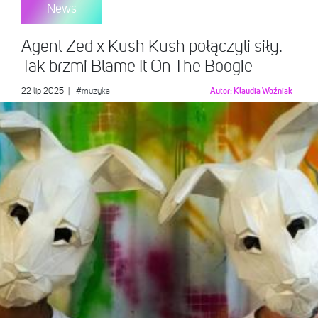
News
Agent Zed x Kush Kush połączyli siły.
Tak brzmi Blame It On The Boogie
22 lip 2025
|
#muzyka
Autor:
Klaudia Woźniak