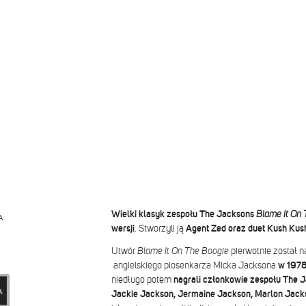
Wielki klasyk zespołu The Jacksons
Blame It On 
A
wersji
. Stworzyli ją
Agent Zed oraz duet Kush Kus
Utwór
Blame It On The Boogie
pierwotnie został n
angielskiego piosenkarza Micka Jacksona
w 1978
niedługo potem
nagrali członkowie zespołu The J
Jackie Jackson, Jermaine Jackson, Marlon Jack