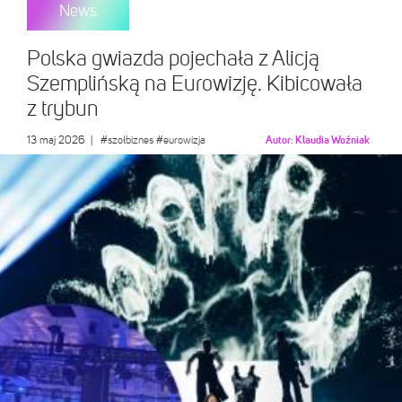
News
Polska gwiazda pojechała z Alicją
Szemplińską na Eurowizję. Kibicowała
z trybun
13 maj 2026
|
#szołbiznes
#eurowizja
Autor:
Klaudia Woźniak