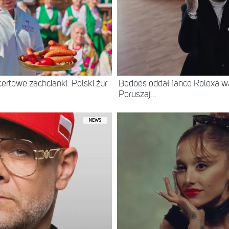
ertowe zachcianki. Polski żur
Bedoes oddał fance Rolexa war
Poruszaj...
NEWS