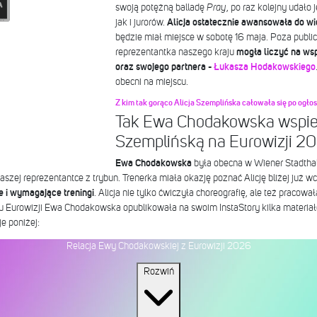
swoją potężną balladę
Pray
, po raz kolejny udało
jak i jurorów.
Alicja ostatecznie awansowała do wie
będzie miał miejsce w sobotę 16 maja. Poza publi
reprezentantka naszego kraju
mogła liczyć na wsp
oraz swojego partnera -
Łukasza Hodakowskiego
obecni na miejscu.
Z kim tak gorąco Alicja Szemplińska całowała się po ogło
Tak Ewa Chodakowska wspier
Szemplińską na Eurowizji 2
Ewa Chodakowska
była obecna w Wiener Stadthal
szej reprezentantce z trybun. Trenerka miała okazję poznać Alicję bliżej już wc
 i wymagające treningi
. Alicja nie tylko ćwiczyła choreografię, ale też pracow
u Eurowizji Ewa Chodakowska opublikowała na swoim InstaStory kilka materia
je poniżej:
Relacja Ewy Chodakowskiej z Eurowizji 2026
Rozwiń