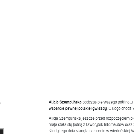
Alicja Szemplińska
podczas pierwszego półfinału 
A
wsparcie pewnej polskiej gwiazdy
. O kogo chodzi
Alicja Szemplińska jeszcze przed rozpoczęciem pi
maja stała się jedną z faworytek internautów oraz
Kiedy tego dnia stanęła na scenie w wiedeńskiej W