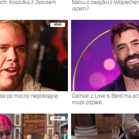
rch. Koszulka z Jezusem
Natsu o związku z Wojcieche
razem?
NEWS
itala po mocno niepokojącej
Damian z Love is Blind ma prof
może zdziwić
NEWS