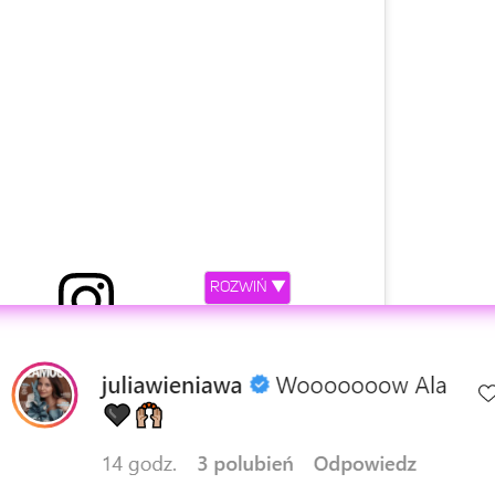
ROZWIŃ ▼
etl ten post na Instagramie.