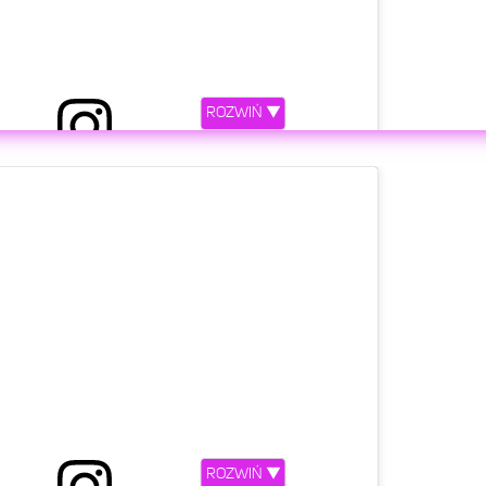
ROZWIŃ ▼
y przez Anya Taylor-Joy (@anyataylorjoy)
etl ten post na Instagramie.
ROZWIŃ ▼