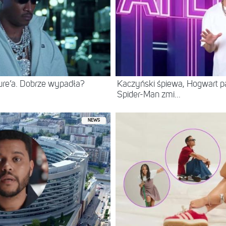
ure’a. Dobrze wypadła?
Kaczyński śpiewa, Hogwart pa
Spider-Man zmi...
NEWS