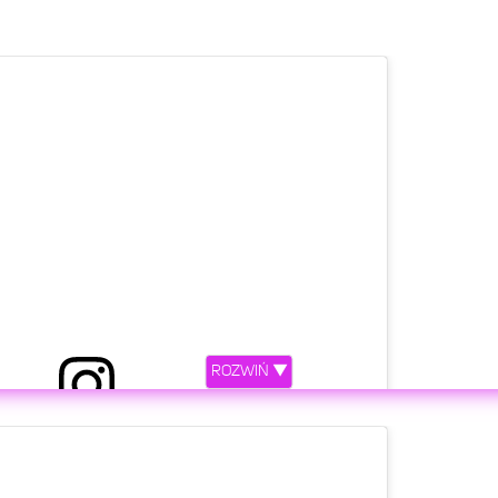
𝐚 𝐖𝐢𝐞𝐧𝐢𝐚𝐰𝐚-𝐍𝐚𝐫𝐤𝐢𝐞𝐰𝐢𝐜𝐳 (@alicjawieniawa)
ROZWIŃ ▼
etl ten post na Instagramie.