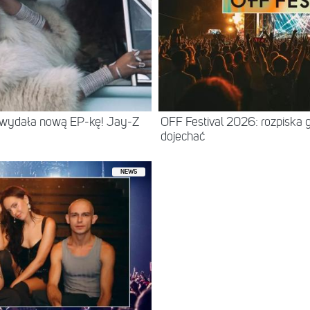
 wydała nową EP-kę! Jay-Z
OFF Festival 2026: rozpiska 
dojechać
NEWS