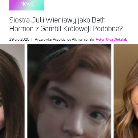
News
Siostra Julii Wieniawy jako Beth
Harmon z Gambit Królowej! Podobna?
29 gru 2020
|
#rozrywka
#szołbiznes
#filmy i seriale
Autor:
Olga Oleksiak