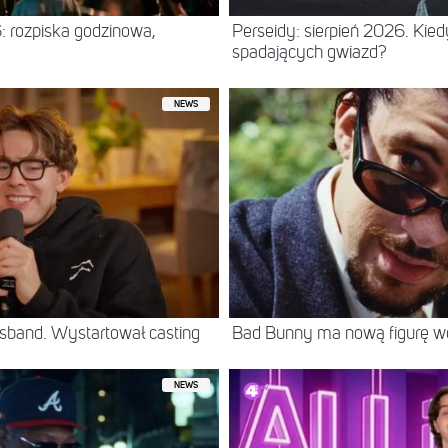
: rozpiska godzinowa,
Perseidy: sierpień 2026. Kie
spadających gwiazd?
NEWS
sband. Wystartował casting
Bad Bunny ma nową figurę 
NEWS