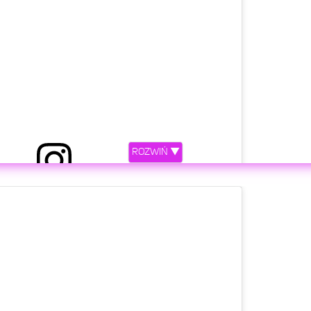
ROZWIŃ ▼
 The Queen’s Gambit (@the.queensgambitnetflix)
etl ten post na Instagramie.