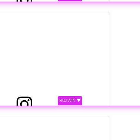
z Julia Wieniawa-Narkiewicz ⚡️ (@juliawieniawa)
etl ten post na Instagramie.
ROZWIŃ ▼
𝐚 𝐖𝐢𝐞𝐧𝐢𝐚𝐰𝐚-𝐍𝐚𝐫𝐤𝐢𝐞𝐰𝐢𝐜𝐳 (@alicjawieniawa)
etl ten post na Instagramie.