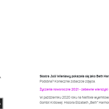
Siostra Julii Wieniawy pokazała się jako Beth Ha
A
Podobna? Koniecznie zobaczcie zdjęcia.
Życzenia noworoczne 2021 - zabawne wierszyki dl
W październiku 2020 roku na Netflixie wyemitowa
Gambit Królowej.
Historia Elizabeth „Beth” Harmon