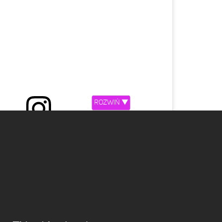
ROZWIŃ ▼
𝐚 𝐖𝐢𝐞𝐧𝐢𝐚𝐰𝐚-𝐍𝐚𝐫𝐤𝐢𝐞𝐰𝐢𝐜𝐳 (@alicjawieniawa)
etl ten post na Instagramie.