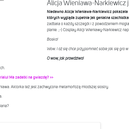
Alicja Wieniawa-Narkiewicz
Niedawno Alicja Wieniawa-Narkiewicz pokazała n
których wygląda zupełnie jak genialna szachistka
zadbała o każdy szczegół i z powodzeniem mogła
planie. ;-) Cosplay Alicji Wieniawy-Narkiewicz na
Boska!
Wow. I aż się chce przypomnieć sobie jak się gra w
O wow, jak prawdziwa!
ch.
rialu! Ma zadatki na gwiazdę? >>
iawa. Aktorka też jest zachwycona metamorfozą młodszej siostry.
a.
miana?