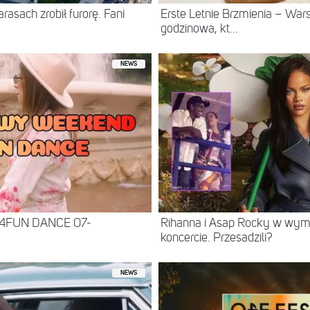
asach zrobił furorę. Fani
Erste Letnie Brzmienia – Wa
godzinowa, kt...
NEWS
 4FUN DANCE 07-
Rihanna i Asap Rocky w wy
koncercie. Przesadzili?
NEWS