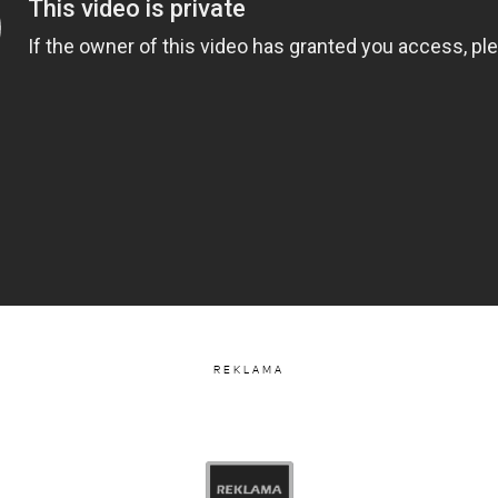
z Julia Wieniawa-Narkiewicz ⚡️ (@juliawieniawa)
REKLAMA