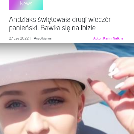
News
Andziaks świętowała drugi wieczór
panieński. Bawiła się na Ibizie
27 cze 2022
|
#szołbiznes
Autor:
Karim Nafkha