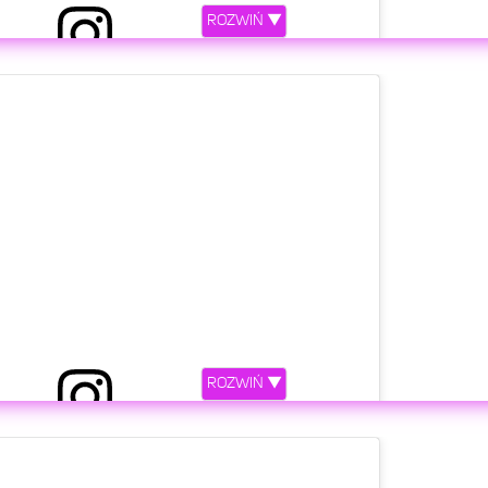
ROZWIŃ ▼
etl ten post na Instagramie
ROZWIŃ ▼
pniony przez eobuwie.pl (@eobuwie)
etl ten post na Instagramie