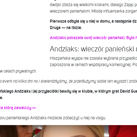
dwójki zbliża się wielkimi krokami, dlatego Zając 
wieczorem panieńskim. Młoda influencerka zorga
Pierwsza odbyła się u niej w domu, a następnie dz
Druga — na Ibizie.
Andziaks pokazała swój wieczór panieński. Było 
Andziaks: wieczór panieński 
Hiszpańska wyspa nie została wybrana przypadko
zaproszona w ramach współpracy komercyjnej. P
 w celach prywatnych.
 event na kilka dni no i stwierdziłyśmy, że przedłużymy sobie ten wyjazd i zr
iego Andziaks i jej przyjaciółki bawiły się w klubie, w którym grał David Guett
e.
za którą zawalczy >>
zoru panieńskiego Andziaks możecie zobaczyć u niej na vlogu.