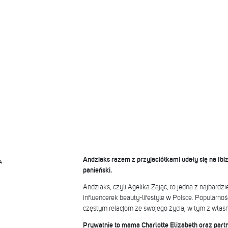
Andziaks razem z przyjaciółkami udały się na Ibi
A
panieński.
Andziaks, czyli Agelika Zając, to jedna z najbardzi
influencerek beauty-lifestyle w Polsce. Popularn
częstym relacjom ze swojego życia, w tym z włas
Prywatnie to mama Charlotte Elizabeth oraz part