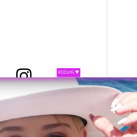
ROZWIŃ ▼
iony przez Angelika Zając (@andziaks)
etl ten post na Instagramie