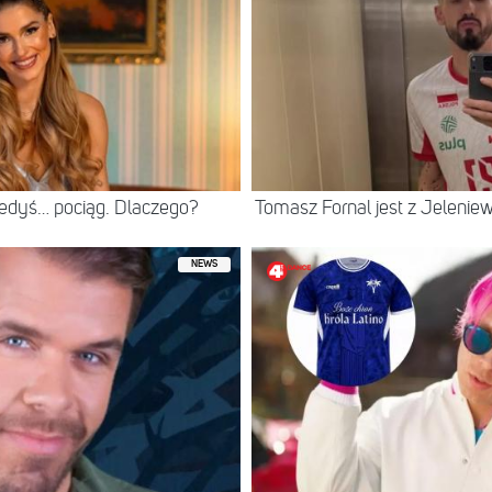
iedyś… pociąg. Dlaczego?
Tomasz Fornal jest z Jeleni
NEWS