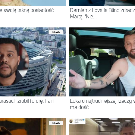
 swoją leśną posiadłość.
Damian z Love Is Blind zdradz
Martą. 'Nie...
NEWS
asach zrobił furorę. Fani
Luka o najtrudniejszej rzeczy 
ma dość
NEWS