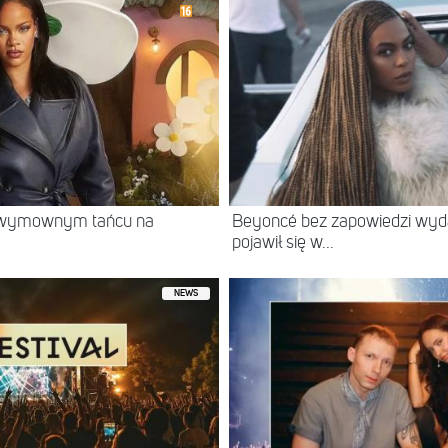
w wymownym tańcu na
Beyoncé bez zapowiedzi wyd
pojawił się w...
NEWS