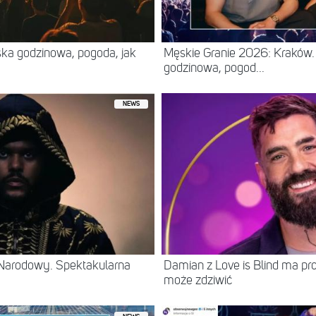
ska godzinowa, pogoda, jak
Męskie Granie 2026: Kraków. 
godzinowa, pogod...
NEWS
Narodowy. Spektakularna
Damian z Love is Blind ma prof
może zdziwić