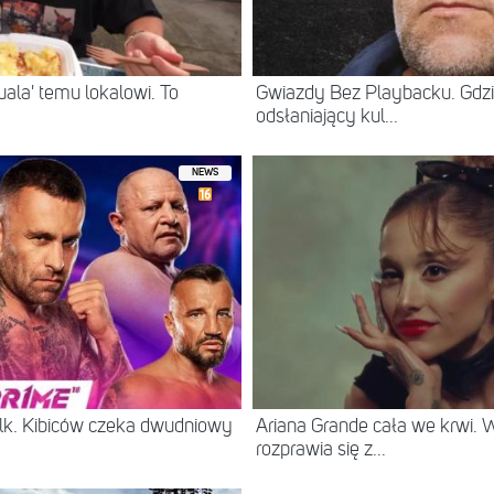
ala' temu lokalowi. To
Gwiazdy Bez Playbacku. Gdzi
odsłaniający kul...
NEWS
lk. Kibiców czeka dwudniowy
Ariana Grande cała we krwi.
rozprawia się z...