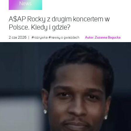
News
A$AP Rocky z drugim koncertem w
Polsce. Kiedy i gdzie?
2 cze 2026
|
#rozrywka
#newsy o gwiazdach
Autor:
Zuzanna Bogucka