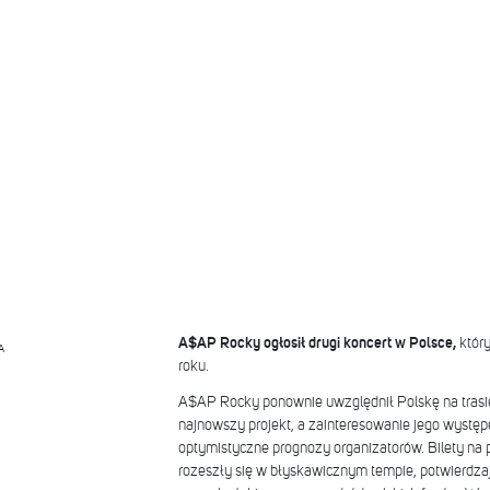
A$AP Rocky ogłosił drugi koncert w Polsce,
który
A
roku.
A$AP Rocky ponownie uwzględnił Polskę na trasi
najnowszy projekt, a zainteresowanie jego występ
optymistyczne prognozy organizatorów. Bilety na
rozeszły się w błyskawicznym tempie, potwierdza