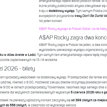
amerykańskiego rapera wśród polskich fanów. W 
liczne prośby publiczności artysta zdecydował si
kraju o
dodatkowy występ.
Tym samym Polska znala
europejskich przystanków
trasy
Don’t Be Dumb Wor
niż jeden koncert.
A$AP Rocky wystąpi w Polsce! Gdzie i za ile bilet
A$AP Rocky zagra dwa konce
A$AP Rocky zagra w Polsce nie jeden, a dwa kon
wyprzedaniu pierwszego występu organizatorzy ogł
ku w Atlas Arenie w Łodzi.
Tym samym fani amerykańskiego rapera będą mogli
zorów zaplanowanych na 13 i 14 września.
 2026 - bilety
gram sprzedaży wejściówek na dodatkowy występ. Przedsprzedaż dla fanów art
 później, również o 9:00, możliwość zakupu biletów otrzymają posiadacze kart
nie 9:00 w ramach przedsprzedaży Ticketmaster, natomiast tego samego dnia o 
twarta dla wszystkich zainteresowanych wystartuje
5 czerwca 2026 roku o go
ciówek na pierwszy ogłoszony koncert zaczynały się
od 399 złotych za miejsca
tych do 556 złotych
, w zależności od wybranego sektora.