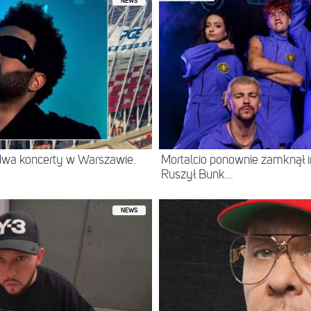
NEWS
 dwa koncerty w Warszawie.
Mortalcio ponownie zamknął 
Ruszył Bunk...
NEWS