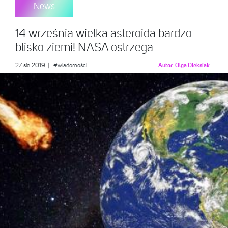
News
14 września wielka asteroida bardzo
blisko ziemi! NASA ostrzega
27 sie 2019
|
#wiadomości
Autor:
Olga Oleksiak