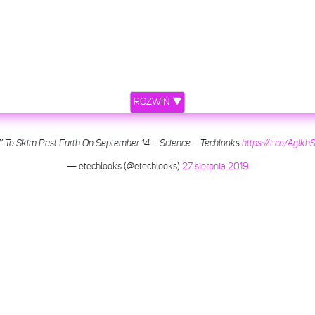
ROZWIŃ ▼
 To Skim Past Earth On September 14 – Science – Techlooks
https://t.co/Aglk
— etechlooks (@etechlooks)
27 sierpnia 2019