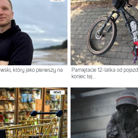
wski, który jako pierwszy na
Pamiętacie 12-latka od pojazdu
koniec tej...
NEWS