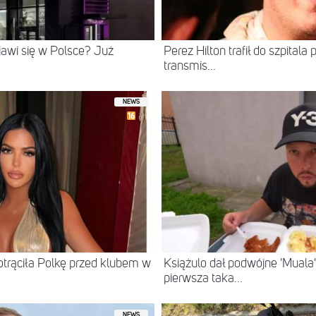
ojawi się w Polsce? Już
Perez Hilton trafił do szpital
transmis...
NEWS
otrąciła Polkę przed klubem w
Książulo dał podwójne 'Muala'
pierwsza taka...
NEWS