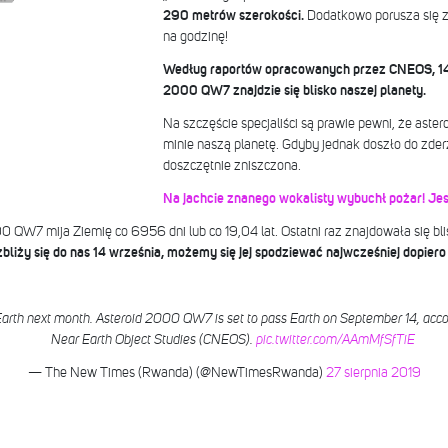
290 metrów szerokości.
Dodatkowo porusza się z
na godzinę!
Według raportów opracowanych przez CNEOS, 14 
2000 QW7 znajdzie się blisko naszej planety.
Na szczęście specjaliści są prawie pewni, że astero
minie naszą planetę. Gdyby jednak doszło do zder
doszczętnie zniszczona.
Na jachcie znanego wokalisty wybuchł pożar! Jest
0 QW7 mija Ziemię co 6956 dni lub co 19,04 lat. Ostatni raz znajdowała się bli
zbliży się do nas 14 września, możemy się jej spodziewać najwcześniej dopier
 Earth next month. Asteroid 2000 QW7 is set to pass Earth on September 14, acco
Near Earth Object Studies (CNEOS).
pic.twitter.com/AAmMfSfTiE
— The New Times (Rwanda) (@NewTimesRwanda)
27 sierpnia 2019