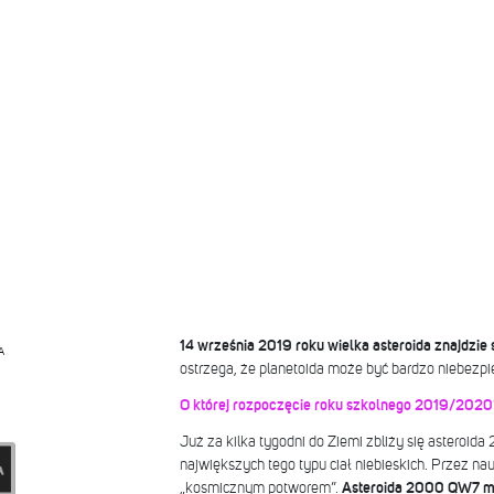
14 września 2019 roku wielka asteroida znajdzie s
A
ostrzega, że planetoida może być bardzo niebezpi
O której rozpoczęcie roku szkolnego 2019/2020
Już za kilka tygodni do Ziemi zbliży się asteroid
największych tego typu ciał niebieskich. Przez 
„kosmicznym potworem”.
Asteroida 2000 QW7 ma