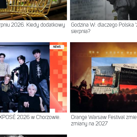
erpniu 2026. Kiedy dodatkowy
Godzina W: dlaczego Polska 'z
sierpnia?
NEWS
EXPOSÉ 2026 w Chorzowie.
Orange Warsaw Festival zmie
zmiany na 2027