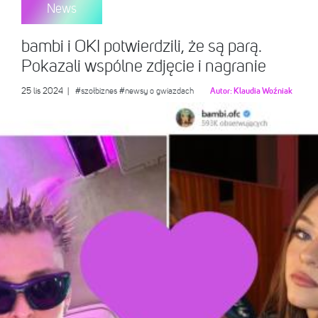
News
bambi i OKI potwierdzili, że są parą.
Pokazali wspólne zdjęcie i nagranie
25 lis 2024
|
#szołbiznes
#newsy o gwiazdach
Autor:
Klaudia Woźniak