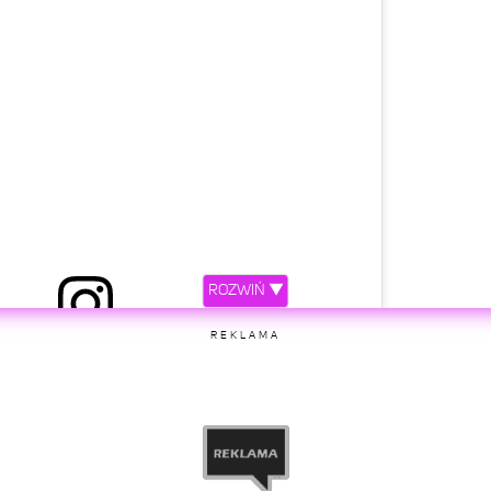
ROZWIŃ ▼
niony przez OKI 47 (@spietadresiara)
REKLAMA
etl ten post na Instagramie