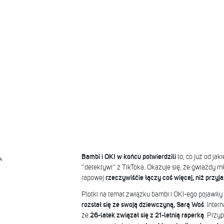
Bambi i OKI w końcu potwierdzili
to, co już od ja
A
''detektywi'' z TikToka. Okazuje się, że gwiazdy m
rapowej
rzeczywiśćie łączy coś więcej, niż przyj
Plotki na temat związku bambi i OKI-ego pojawiły 
rozstał się ze swoją dziewczyną, Sarą Woś
. Inter
że
26-latek związał się z 21-letnią raperką
. Przy