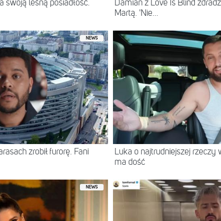
 swoją leśną posiadłość.
Damian z Love Is Blind zdradz
Martą. 'Nie...
NEWS
asach zrobił furorę. Fani
Luka o najtrudniejszej rzeczy 
ma dość
NEWS