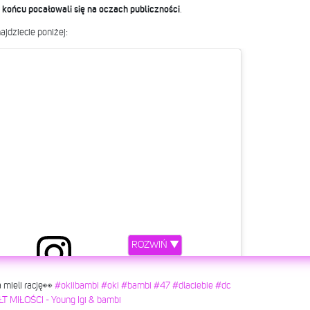
 końcu pocałowali się na oczach publiczności
.
ajdziecie poniżej:
ROZWIŃ ▼
 mieli rację👀
#okiibambi
#oki
#bambi
#47
#dlaciebie
#dc
etl ten post na Instagramie
 MIŁOŚCI - Young Igi & bambi