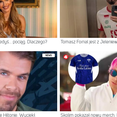
iedyś… pociąg. Dlaczego?
Tomasz Fornal jest z Jeleni
NEWS
 Hiltonie. Wyciekł
Skolim pokazał nowy merch.