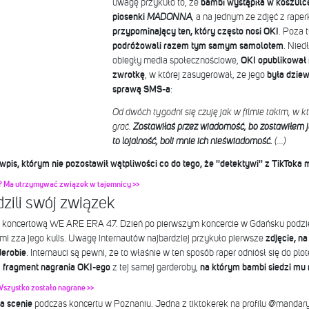
uwagę przykuło to, że
bambi wystąpiła w koszulc
piosenki
MADONNA
, a na jednym ze zdjęć z rape
przypominający ten, który często nosi OKI
. Poza 
podróżowali razem tym samym samolotem
. Nied
obiegły media społecznościowe,
OKI opublikował
zwrotkę
, w której zasugerował, że jego
była dziew
sprawą SMS-a
:
Od dwóch tygodni się czuję jak w filmie takim, w 
grać.
Zostawiłaś przez wiadomość, bo zostawiłem 
to lojalność, boli mnie ich nieświadomość.
(...)
pis, którym nie pozostawił wątpliwości co do tego, że ''detektywi'' z TikToka m
? Ma utrzymywać związek w tajemnicy >>
dzili swój związek
ę koncertową WE ARE ERA 47. Dzień po pierwszym koncercie w Gdańsku podzieli
ami zza jego kulis. Uwagę internautów najbardziej przykuło pierwsze
zdjęcie, n
derobie
. Internauci są pewni, że to właśnie w ten sposób raper odniósł się do plo
ż
fragment nagrania OKI-ego
z tej samej garderoby,
na którym bambi siedzi mu 
szystko zostało nagrane >>
na scenie
podczas koncertu w Poznaniu. Jedna z tiktokerek na profilu @mandary