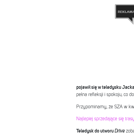
pojawił się w teledysku Jack
pełna refleksji i spokoju, co 
Przypominamy, że SZA w kw
Najlepiej sprzedające się t
Teledysk do utworu
Drive
zoba