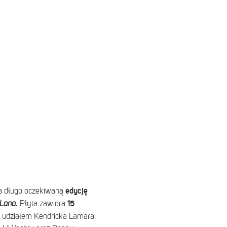
edycję
a długo oczekiwaną
.
15
Lana
Płyta zawiera
 udziałem Kendricka Lamara.