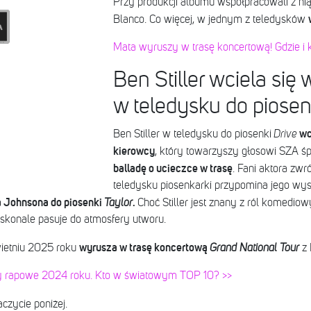
Przy produkcji albumu współpracowali z nią
Blanco. Co więcej, w jednym z teledysków
Mata wyruszy w trasę koncertową! Gdzie i 
Ben Stiller wciela się
w teledysku do piose
wc
Ben Stiller w teledysku do piosenki
Drive
kierowcy
, który towarzyszy głosowi SZA ś
balladę o ucieczce w trasę
. Fani aktora zwr
teledysku piosenkarki przypomina jego wys
a Johnsona do piosenki
.
Taylor
Choć Stiller jest znany z ról komedio
doskonale pasuje do atmosfery utworu.
wyrusza w trasę koncertową
ietniu 2025 roku
Grand National Tour
z 
rasy rapowe 2024 roku. Kto w światowym TOP 10? >>
czycie poniżej.