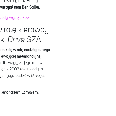
 Lil Yachty oraz Benny
wystąpił sam Ben Stiller.
kiedy wystąpi? >>
 w rolę kierowcy
nki
Drive
SZA
ielił się w rolę nostalgicznego
melancholijną
piewającej
ócili uwagę, że jego rola w
tęp z 2003 roku, kiedy to
wych, jego postać w
Drive
jest
Kendrickiem Lamarem.