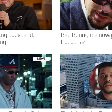
sny boysband.
Bad Bunny ma nową 
ing
Podobna?
NEWS