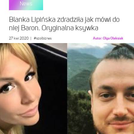
News
Blanka Lipińska zdradziła jak mówi do
niej Baron. Oryginalna ksywka
27 kwi 2020
|
#szołbiznes
Autor:
Olga Oleksiak