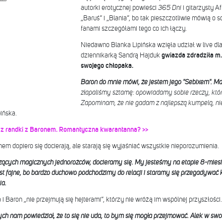
autorki erotycznej powieści
365 Dni
i gitarzysty 
„Baruś” i „Blania”, bo tak pieszczotliwie mówią o s
fanami szczegółami tego co ich łączy.
Niedawno Blanka Lipińska wzięła udział w live d
dziennikarką Sandrą Hajduk
gwiazda zdradziła m.
swojego chłopaka.
Baron do mnie mówi, że jestem jego "Sebixem". Ma
złapaliśmy sztamę: opowiadamy sobie rzeczy, któr
Zapominam, że nie gadam z najlepszą kumpelą, n
ińska.
a z randki z Baronem. Romantyczna kwarantanna? >>
em dopiero się docierają, ale starają się wyjaśniać wszystkie nieporozumienia.
dzących magicznych jednorożców, docieramy się. My jesteśmy na etapie 8-mie
jest fajne, bo bardzo duchowo podchodzimy do relacji i staramy się przegadywać 
ia.
 i Baron „nie przejmują się hejterami”, którzy nie wróżą im wspólnej przyszłości
h nam powiedział, że to się nie uda, to bym się mogła przejmować. Alek w swoi