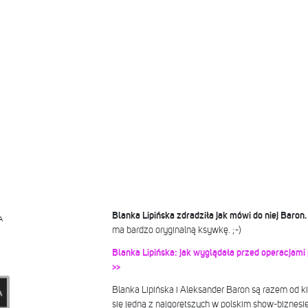
Blanka Lipińska zdradziła jak mówi do niej Baron.
A
ma bardzo oryginalną ksywkę. ;-)
Blanka Lipińska: jak wyglądała przed operacjami
>>
Blanka Lipińska i Aleksander Baron są razem od ki
się jedną z najgorętszych w polskim show-biznesi