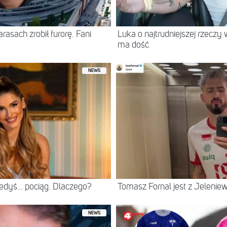
asach zrobił furorę. Fani
Luka o najtrudniejszej rzeczy 
ma dość
NEWS
iedyś… pociąg. Dlaczego?
Tomasz Fornal jest z Jeleni
NEWS