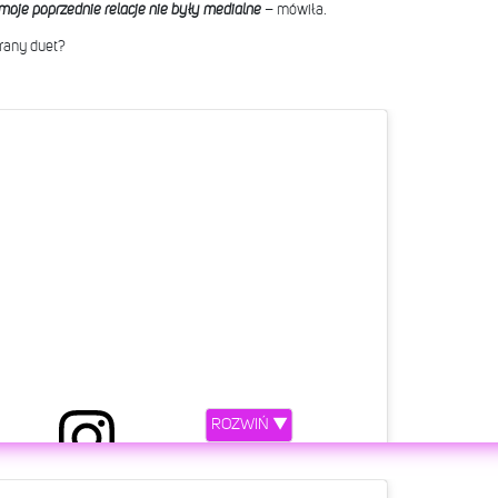
o moje poprzednie relacje nie były medialne
– mówiła.
rany duet?
ROZWIŃ ▼
etl ten post na Instagramie.