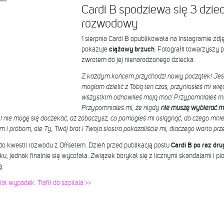
Cardi B spodziewa się 3 dzie
rozwodowy
1 sierpnia Cardi B opublikowała na Instagramie zdj
pokazuje
ciążowy brzuch
. Fotografii towarzyszy 
zwrotem do jej nienarodzonego dziecka.
Z każdym końcem przychodzi nowy początek! Jes
mogłam dzielić z Tobą ten czas, przyniosłeś mi więc
wszystkim odnowiłeś moją moc! Przypomniałeś mi
Przypomniałeś mi, że nigdy
nie muszę wybierać mi
i nie mogę się doczekać, aż zobaczysz, co pomogłeś mi osiągnąć, do czego mnie 
i próbom, ale Ty, Twój brat i Twoja siostra pokazaliście mi, dlaczego warto prze
o kwestii rozwodu z Offsetem. Dzień przed publikacją postu
Cardi B po raz dr
ku, jednak finalnie się wycofała. Związek borykał się z licznymi skandalami i p
ą.
ał wypadek. Trafił do szpitala >>