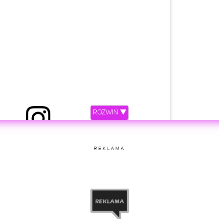
ROZWIŃ ▼
ępniony przez Cardi B (@iamcardib)
etl ten post na Instagramie
REKLAMA