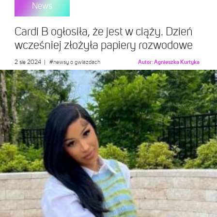
News
Cardi B ogłosiła, że jest w ciąży. Dzień
wcześniej złożyła papiery rozwodowe
2 sie 2024
|
#newsy o gwiazdach
Autor:
Agnieszka Kurtyka