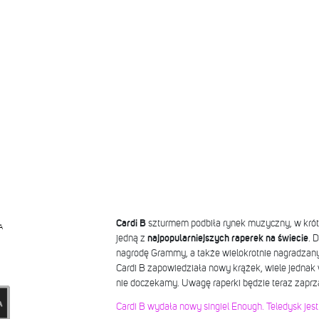
Cardi B
szturmem podbiła rynek muzyczny, w krótkim
A
jedną z
najpopularniejszych raperek na świecie
. 
nagrodę Grammy, a także wielokrotnie nagradzany
Cardi B zapowiedziała nowy krążek, wiele jednak w
nie doczekamy. Uwagę raperki będzie teraz zaprzą
Cardi B wydała nowy singiel Enough. Teledysk jes