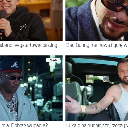
sband. Wystartował casting
Bad Bunny ma nową figurę 
NEWS
ure’a. Dobrze wypadła?
Luka o najtrudniejszej rzeczy 