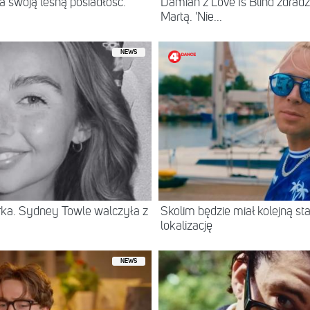
 swoją leśną posiadłość.
Damian z Love Is Blind zdradz
Martą. 'Nie...
NEWS
erka. Sydney Towle walczyła z
Skolim będzie miał kolejną 
lokalizację
NEWS