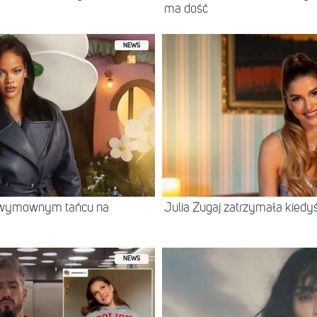
ma dość
NEWS
w wymownym tańcu na
Julia Żugaj zatrzymała kiedy
NEWS