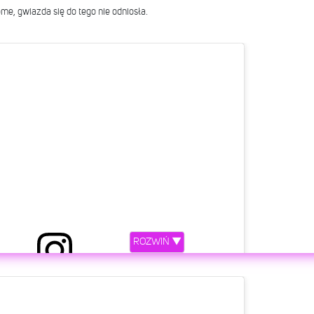
me, gwiazda się do tego nie odniosła.
ROZWIŃ ▼
etl ten post na Instagramie