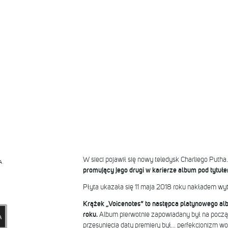
W sieci pojawił się nowy teledysk Charliego Putha.
A
promujący jego drugi w karierze album pod tytułe
Płyta ukazała się 11 maja 2018 roku nakładem wy
Krążek „Voicenotes” to następca platynowego al
roku.
Album pierwotnie zapowiadany był na pocz
przesunięcia daty premiery był... perfekcjonizm wo