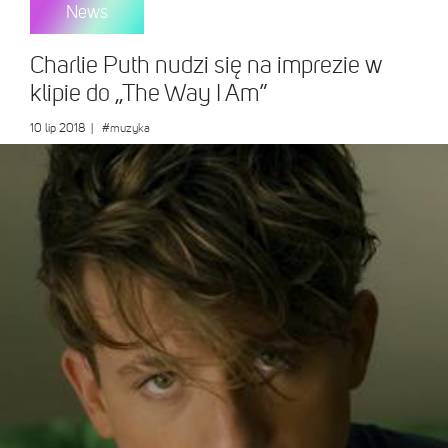
News
Charlie Puth nudzi się na imprezie w
klipie do „The Way I Am”
10 lip 2018
|
#muzyka