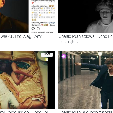
awałku „The Way I Am“.
Charlie Puth śpiewa „Done Fo
Co za głos!
NEWS
mamy teledysk do „Done For
Charlie Puth w duecie z Kehla