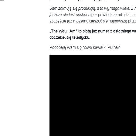
Sam zajmuję się produkcją, a to wymaga wiele. Z
jeszcze nie jest doskonały
– powiedział artysta i p
szczęście już możemy cieszyć się najnowszą płyt
„The Way I Am” to piąty już numer z ostatniego w
doczekał się teledysku.
Podobają Wam się nowe kawałki Putha?