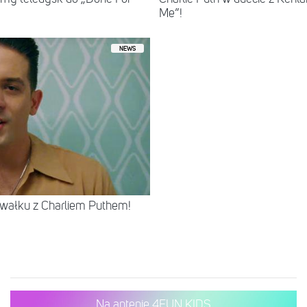
Me”!
NEWS
ałku z Charliem Puthem!
Na antenie 4FUN KIDS