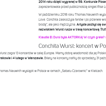
2014 roku dzięki wygranej w 59. Konkursie Piosen
zaprezentowała przed publicznością singiel
Rise L
W październiku 2018 roku Thomas Neuwirth wypu
Love
. Conchita zaskoczyła fanów i po przerwie wra
brodą”, ale jako mężczyzna.
Artysta pozbył się sw
nazwiskiem Wurst rusza w trasę koncertową
Trut
Klaudia El Dursi była AKTORKĄ! W czym grała? 
Conchita Wurst: koncert w Po
rst zagra 13 koncertów w całej Europie. Mamy dobrą wiadomość dla jej Polsk
rakowie i 4 lutego w Warszawie.
Bilety na koncerty trafiły do sprzedaży 31 pa
omas Neuwirth wystąpił w Polsce w ramach „Sabatu Czarownic” w Kielcach.