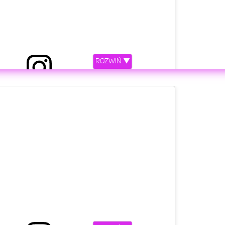
ROZWIŃ ▼
etl ten post na Instagramie.
tude @sonymusic_at @sonymusicde @albinjanoska
ection: @conchitawurst Photo © @van_schwarzdorn