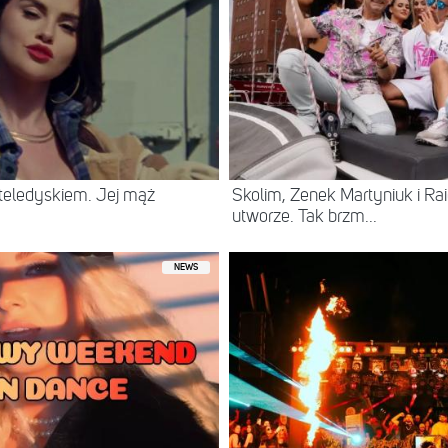
eledyskiem. Jej mąż
Skolim, Zenek Martyniuk i R
utworze. Tak brzm...
NEWS