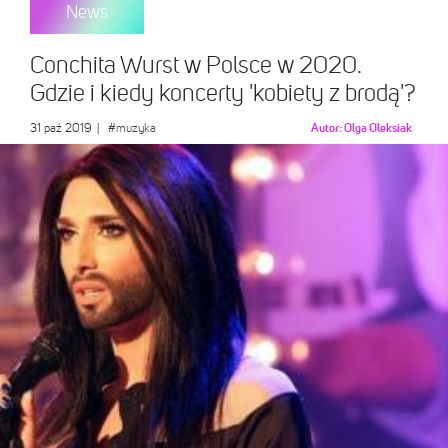
News
Conchita Wurst w Polsce w 2020.
Gdzie i kiedy koncerty 'kobiety z brodą'?
31 paź 2019
|
#muzyka
Autor:
Olga Oleksiak