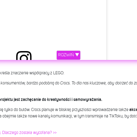
ROZWIŃ ▼
kreśla znaczenie współpracy z LEGO:
etl ten post na Instagramie
konsumentów, bardzo podobną do Crocs. To dla nas kluczowe, aby dotrzeć do zar
rojektu jest zachęcanie do kreatywności i samowyrażania.
się tylko do butów. Crocs planuje w bliskiej przyszłości wprowadzenie także
akce
 obejmie także nowe kanały komunikacji, w tym transmisje na TikToku, by dotrz
by. Dlaczego została wycofana? >>