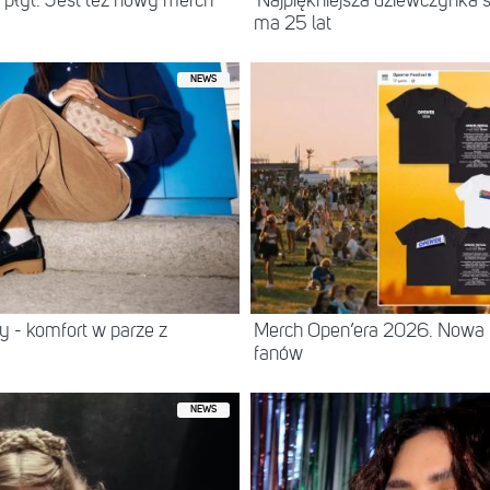
 płyt. Jest też nowy merch
'Najpiękniejsza dziewczynka ś
ma 25 lat
NEWS
 - komfort w parze z
Merch Open’era 2026. Nowa k
fanów
NEWS