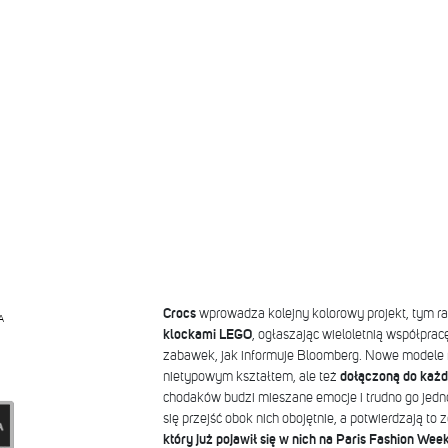
Crocs
wprowadza kolejny kolorowy projekt, tym 
A
klockami LEGO
, ogłaszając wieloletnią współpra
zabawek, jak informuje Bloomberg. Nowe modele 
nietypowym kształtem, ale też
dołączoną do każde
chodaków budzi mieszane emocje i trudno go jedn
się przejść obok nich obojętnie, a potwierdzają to 
który już pojawił się w nich na Paris Fashion Wee