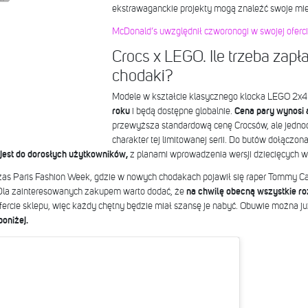
ekstrawaganckie projekty mogą znaleźć swoje mie
McDonald’s uwzględnił czworonogi w swojej ofercie
Crocs x LEGO. Ile trzeba zapł
chodaki?
Modele w kształcie klasycznego klocka LEGO 2x4 
roku
i będą dostępne globalnie.
Cena pary wynosi 
przewyższa standardową cenę Crocsów, ale jedno
charakter tej limitowanej serii. Do butów dołączona
 jest do dorosłych użytkowników,
z planami wprowadzenia wersji dziecięcych w 
czas Paris Fashion Week, gdzie w nowych chodakach pojawił się raper Tommy Cas
. Dla zainteresowanych zakupem warto dodać, że
na chwilę obecną wszystkie ro
ercie sklepu, więc każdy chętny będzie miał szansę je nabyć. Obuwie można już 
poniżej.