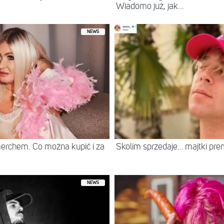
Wiadomo już, jak...
NEWS
erchem. Co można kupić i za
Skolim sprzedaje… majtki prem
NEWS