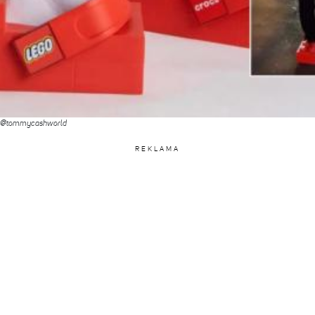
am @tommycashworld
REKLAMA