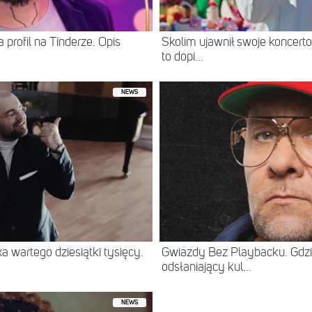
 profil na Tinderze. Opis
Skolim ujawnił swoje koncerto
to dopi...
NEWS
 wartego dziesiątki tysięcy.
Gwiazdy Bez Playbacku. Gdzi
odsłaniający kul...
NEWS