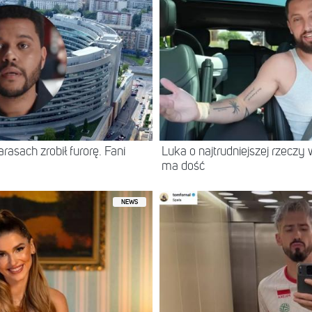
asach zrobił furorę. Fani
Luka o najtrudniejszej rzeczy 
ma dość
NEWS