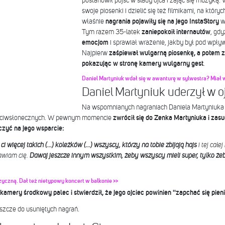
postanowił pójść w ślady ojca i zająć się muzyką
swoje piosenki i dzielić się też filmikami, na któryc
właśnie
nagrania pojawiły się na jego InstaStory
w
Tym razem 35-latek
zaniepokoił internautów
, gd
emocjom
i sprawiał wrażenie, jakby był pod wpły
Najpierw
zaśpiewał wulgarną piosenkę, a potem z
pokazując w stronę kamery wulgarny gest
.
Daniel Martyniuk wdał się w awanturę w sylwestra? Miał 
Daniel Martyniuk uderzył w o
Na wspomnianych nagraniach Daniela Martyniuka i
rzeciwsłonecznych. W pewnym momencie
zwrócił się do Zenka Martyniuka i zasug
czyć na jego wsparcie:
i więcej takich (...) koleżków (...)
wszyscy, którzy na tobie zbijają hajs
i tej całe
rawiam cię.
Dawaj jeszcze innym wszystkim, żeby wszyscy mieli super, tylko żeby
zyczną. Dał też nietypowy koncert w balkonie >>
 kamery środkowy palec i
stwierdził, że jego ojciec powinien ''zapchać się pien
eszcze do usuniętych nagrań.