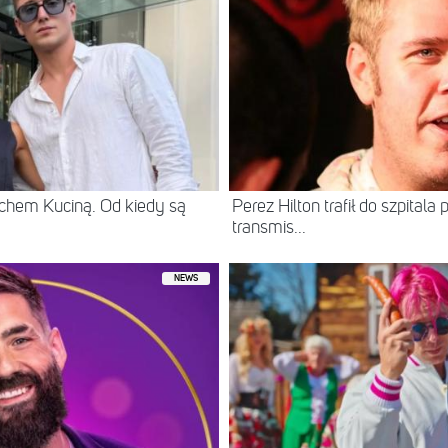
chem Kuciną. Od kiedy są
Perez Hilton trafił do szpital
transmis...
NEWS