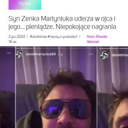
News
Syn Zenka Martyniuka uderza w ojca i
jego… pieniądze. Niepokojące nagrania
2 gru 2024
|
#szołbiznes
#newsy o gwiazdach
|
Autor:
Klaudia
16 lat
Woźniak