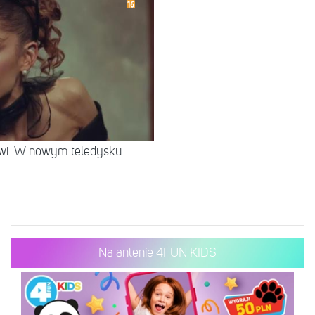
rwi. W nowym teledysku
Na antenie 4FUN KIDS