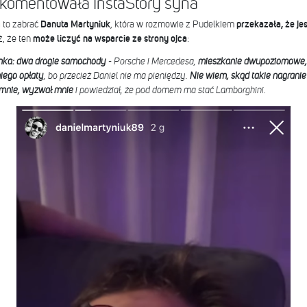
komentowała InstaStory syna
 to zabrać
Danuta Martyniuk
, która w rozmowie z Pudelkiem
przekazała, że je
ż, że ten
może liczyć na wsparcie ze strony ojca
:
enka: dwa drogie samochody
- Porsche i Mercedesa,
mieszkanie dwupoziomowe, 
niego opłaty
, bo przecież Daniel nie ma pieniędzy.
Nie wiem, skąd takie nagranie 
 mnie, wyzwał mnie
i powiedział, że pod domem ma stać Lamborghini.