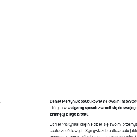
Daniel Martyniuk opublikował na swoim InstaStor
A
których
w wulgarny sposób zwrócił się do swojego
zniknęły z jego profilu
.
Daniel Martyniuk chętnie dzieli się swoimi przem
społecznościowych. Syn gwiazdora disco polo jaki