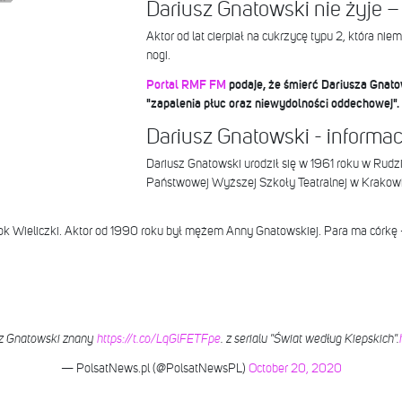
Dariusz Gnatowski nie żyje –
Aktor od lat cierpiał na cukrzycę typu 2, która ni
nogi.
Portal RMF FM
podaje, że śmierć Dariusza Gnat
"zapalenia płuc oraz niewydolności oddechowej".
Dariusz Gnatowski - informac
Dariusz Gnatowski urodził się w 1961 roku w Rudz
Państwowej Wyższej Szkoły Teatralnej w Krakowie
k Wieliczki. Aktor od 1990 roku był mężem Anny Gnatowskiej. Para ma córkę -
sz Gnatowski znany
https://t.co/LqGlFETFpe
. z serialu "Świat według Kiepskich".
— PolsatNews.pl (@PolsatNewsPL)
October 20, 2020