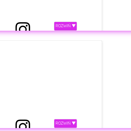
ROZWIŃ ▼
etl ten post na Instagramie.
Kudaśko i Krzysztof życzą Wam miłego wieczoru😁
skich #gramy #andrzejgrabowski #dariuszgnatowski
ROZWIŃ ▼
trmiazga #pozdrawiamy #🙋🏻‍♂