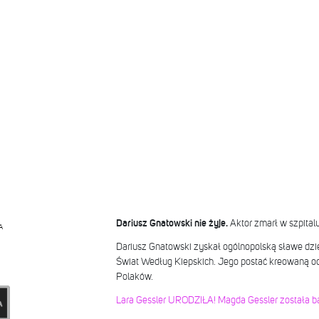
Dariusz Gnatowski nie żyje.
Aktor zmarł w szpitalu
A
Dariusz Gnatowski zyskał ogólnopolską sławe dzięk
Świat Według Kiepskich. Jego postać kreowaną od
Polaków.
Lara Gessler URODZIŁA! Magda Gessler została ba