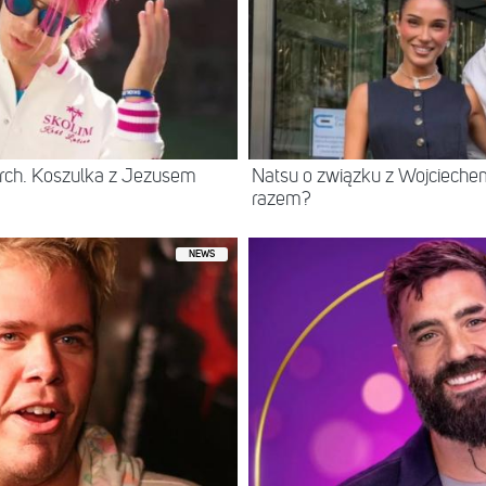
rch. Koszulka z Jezusem
Natsu o związku z Wojcieche
razem?
NEWS