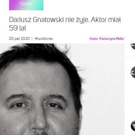
News
Dariusz Gnatowski nie żyje. Aktor miał
59 lat
20 paź 2020
|
#szołbiznes
Autor:
Katarzyna Maler