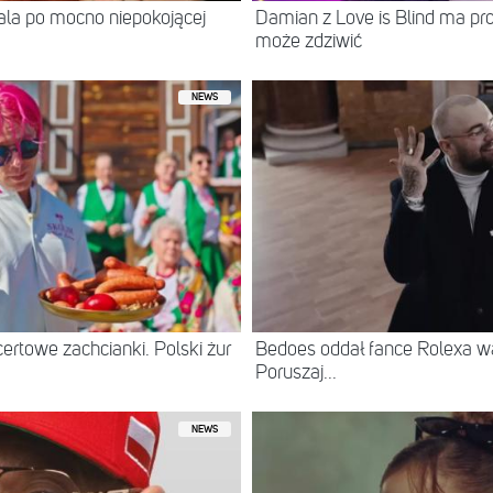
itala po mocno niepokojącej
Damian z Love is Blind ma prof
może zdziwić
NEWS
ertowe zachcianki. Polski żur
Bedoes oddał fance Rolexa war
Poruszaj...
NEWS