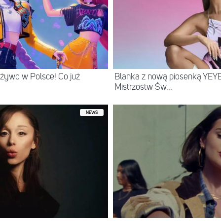
żywo w Polsce! Co już
Blanka z nową piosenką YEYE
Mistrzostw Św...
NEWS