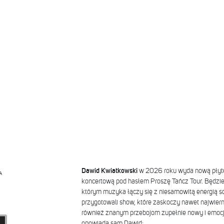
Dawid Kwiatkowski
w 2026 roku wyda nową płytę,
A
koncertową pod hasłem Proszę Tańcz Tour. Będzie 
którym muzyka łączy się z niesamowitą energią sce
przygotowali show, które zaskoczy nawet najwiern
również znanym przebojom zupełnie nowy i emocjo
opowiada sam Dawid: