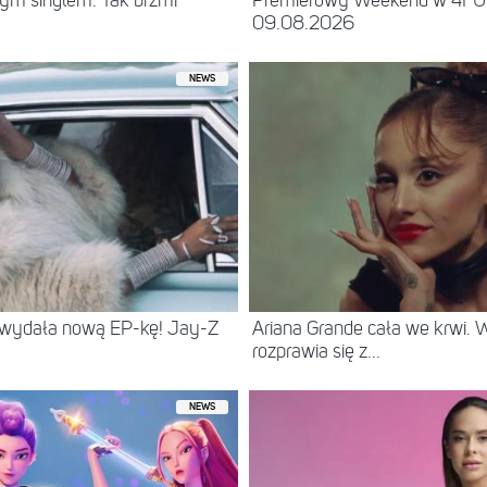
ym singlem. Tak brzmi
Premierowy Weekend w 4F
09.08.2026
NEWS
 wydała nową EP-kę! Jay-Z
Ariana Grande cała we krwi.
rozprawia się z...
NEWS