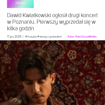
News
Dawid Kwiatkowski ogłosił drugi koncert
w Poznaniu. Pierwszy wyprzedał się w
kilka godzin
17 gru 2025
|
#muzyka
#newsy o gwiazdach
Autor:
Ania Szczudlińska