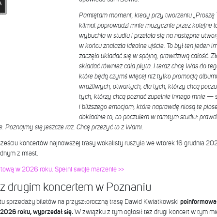
Pamiętam moment, kiedy przy tworzeniu „Proszę T
klimat poprowadzi mnie muzycznie przez kolejne la
wybuchła w studiu i przelała się na następne utwor
w końcu znalazła idealne ujście. To był ten jeden 
zaczęło układać się w spójną, prawdziwą całość. Zł
składać również cała płyta. I teraz chcę Was do teg
które będą czymś więcej niż tylko promocją albumu
wrażliwych, otwartych, dla tych, którzy chcą poczu
tych, którzy chcą poznać zupełnie innego mnie — 
i bliższego emocjom, które naprawdę niosą te pi
dokładnie to, co poczułem w tamtym studiu: prawdę,
e. Poznajmy się jeszcze raz. Chcę przeżyć to z Wami.
ześciu koncertów najnowszej trasy wokalisty ruszyła we wtorek 16 grudnia 2025
ednym z miast.
rtową w 2026 roku. Spełni swoje marzenie >>
 z drugim koncertem w Poznaniu
rtu sprzedaży biletów na przyszłoroczną trasę Dawid Kwiatkowski
poinformował,
 2026 roku, wyprzedał się.
W związku z tym ogłosił też drugi koncert w tym mie