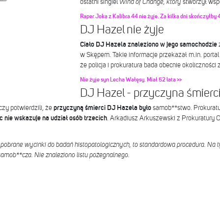
ostatni singiel
Wind of Change, który
stworzył wsp
Raper Joka z Kalibra 44 nie żyje. Za kilka dni skończyłby 4
DJ Hazel nie żyje
Ciało DJ Hazela znaleziono w jego samochodzie
z
w Skępem. Takie informacje przekazał m.in. portal F
że policja i prokuratura bada obecnie okoliczności 
Nie żyje syn Lecha Wałęsy. Miał 52 lata >>
DJ Hazel - przyczyna śmierc
zy potwierdzili, że
przyczyną śmierci
DJ Hazela było
samob**stwo. Prokuratu
c nie wskazuje na udział osób trzecich
. Arkadiusz Arkuszewski z Prokuratury
 pobrane wycinki do badań histopatologicznych, to standardowa procedura. Na 
 samob**cza. Nie znaleziono listu pożegnalnego.