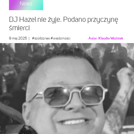
News
DJ Hazel nie żyje. Podano przyczynę
śmierci
9 maj 2025
|
#szołbiznes
#wiadomości
Autor:
Klaudia Woźniak