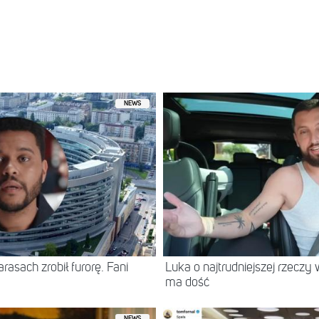
NEWS
asach zrobił furorę. Fani
Luka o najtrudniejszej rzeczy 
ma dość
NEWS