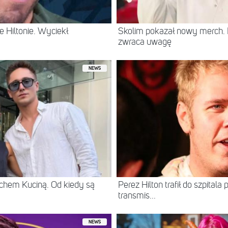
 Hiltonie. Wyciekł
Skolim pokazał nowy merch.
zwraca uwagę
NEWS
chem Kuciną. Od kiedy są
Perez Hilton trafił do szpital
transmis...
NEWS