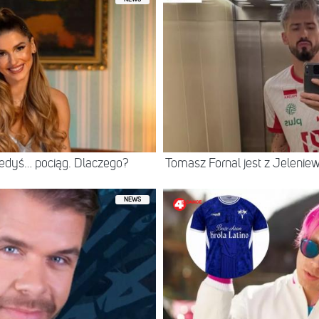
iedyś… pociąg. Dlaczego?
Tomasz Fornal jest z Jeleni
NEWS