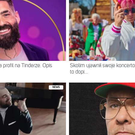
 profil na Tinderze. Opis
Skolim ujawnił swoje koncerto
to dopi...
NEWS