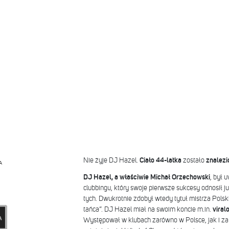
Nie żyje DJ Hazel.
Ciało 44-latka
zostało
znalezi
A
DJ Hazel, a właściwie Michał Orzechowski
, był 
clubbingu, który swoje pierwsze sukcesy odnosił ju
tych. Dwukrotnie zdobył wtedy tytuł mistrza Pols
tańca”. DJ Hazel miał na swoim koncie m.in.
viral
Występował w klubach zarówno w Polsce, jak i za