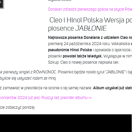
Donatan zdradził pierwszego gościa na płycie Ró
Cleo i Hinol Polska Wersja po
piosence
JABŁONIE
Najnowsza piosenka Donatana z udziałem Cleo nos
premierę 24 października 2024 roku. Wokalistka
pseudonimie Hinol Polska
i opowiada o tęsknocie
piosenki
powstał także
teledysk.
Występuje w nim 
Szkup. Cleo o nowej piosence napisała tak:
cie pierwszy singiel z RÓWNONOC. Piosenka będzie nosiła tytuł "JABŁONIE" i bę
byście się usłyszeć razem ze mną.
ż zamawiać w preorderze na stronie o tej samej nazwie.
Album uzyskał już statu
 koncertów 2024 już jest. Ruszył też preorder albumu >>
ie zobaczyć poniżej: