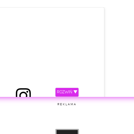
ROZWIŃ ▼
REKLAMA
etl ten post na Instagramie