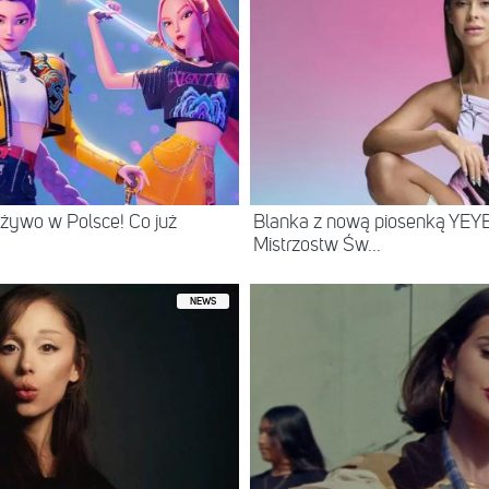
żywo w Polsce! Co już
Blanka z nową piosenką YEYE
Mistrzostw Św...
NEWS