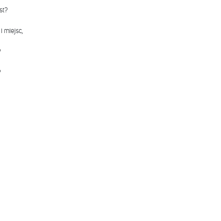
st?
i miejsc,
?
?