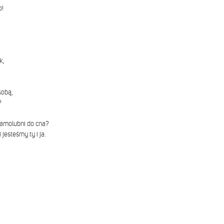
o!
k,
sobą,
?
samolubni do cna?
 jesteśmy ty i ja.