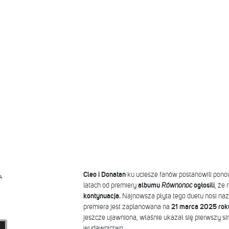
Cleo i Donatan
ku uciesze fanów postanowili ponow
A
latach od premiery
albumu
Równonoc
ogłosili
, że
kontynuacja.
Najnowsza płyta tego duetu nosi na
premiera jest zaplanowana
na
21 marca 2025 rok
jeszcze ujawniona, właśnie ukazał się pierwszy si
wydawnictwo.