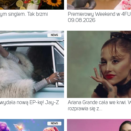
ym singlem. Tak brzmi
Premierowy Weekend w 4F
09.08.2026
NEWS
 wydała nową EP-kę! Jay-Z
Ariana Grande cała we krwi.
rozprawia się z...
NEWS