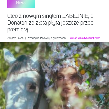
News
Cleo z nowym singlem JABŁONIE, a
Donatan ze złotą płytą jeszcze przed
premierą
24 paź 2024
|
#muzyka
#newsy o gwiazdach
Autor:
Ania Szczudlińska