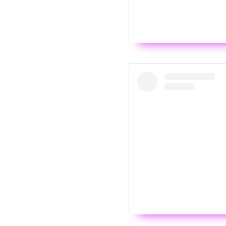
Wyświ
Hello little one 💖
Post udostępniony przez
R