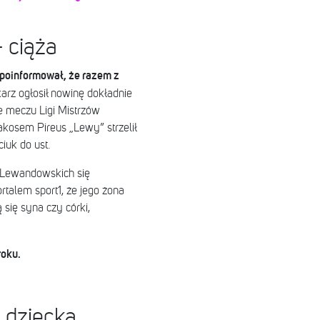
 ciąża
poinformował, że razem z
arz ogłosił nowinę dokładnie
e meczu Ligi Mistrzów
osem Pireus „Lewy” strzelił
ciuk do ust.
a Lewandowskich się
rtalem sport1, że jego żona
się syna czy córki,
roku.
 dziecka