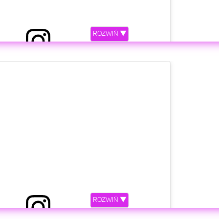
ROZWIŃ ▼
etl ten post na Instagramie.
 welcome to the world Laura! Well done Mummy
@annalewandowskahpba
ROZWIŃ ▼
obert Lewandowski
(@_rl9)
Maj 6, 2020 o 2:01 PDT