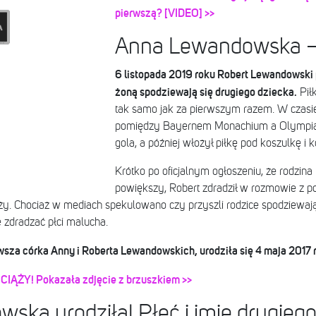
pierwszą? [VIDEO] >>
Anna Lewandowska –
6 listopada 2019 roku Robert Lewandowski 
żoną spodziewają się drugiego dziecka.
Piłk
tak samo jak za pierwszym razem. W czasi
pomiędzy Bayernem Monachium a Olympiak
gola, a później włożył piłkę pod koszulkę i k
Krótko po oficjalnym ogłoszeniu, że rodzin
powiększy, Robert zdradził w rozmowie z po
ży. Chociaż w mediach spekulowano czy przyszli rodzice spodziewają 
ie zdradzać płci malucha.
wsza córka Anny i Roberta Lewandowskich, urodziła się 4 maja 2017 
 CIĄŻY! Pokazała zdjęcie z brzuszkiem >>
ka urodziła! Płeć i imię drugiego