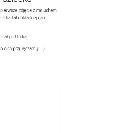
pierwsze zdjęcie z maluchem.
e zdradził dokładnej daty
isał pod fotką.
o nich przyłączamy! :-)