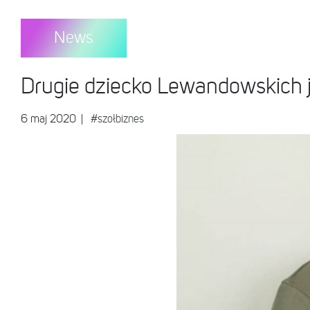
News
Drugie dziecko Lewandowskich już
6 maj 2020
|
#szołbiznes