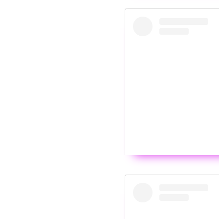
Wyświ
The power
Post udostępniony przez
R
Wyświ