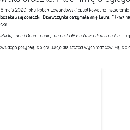
6 maja 2020 roku Robert Lewandowski opublikował na Instagramie 
oczekali się córeczki. Dziewczynka otrzymała imię Laura.
Piłkarz ni
ecka.
świecie, Laura! Dobra robota, mamusiu @annalewandowskahpba
– nap
kiego posypały się gratulacje dla szczęśliwych rodziców. My się d