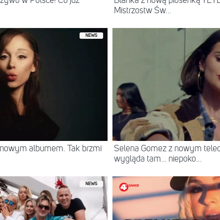
żywo w Polsce! Co już
Blanka z nową piosenką YEYE
Mistrzostw Św...
NEWS
z nowym albumem. Tak brzmi
Selena Gomez z nowym teled
wygląda tam… niepoko...
NEWS