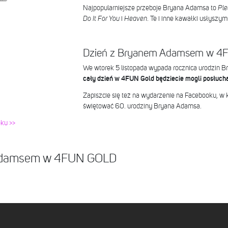
Najpopularniejsze przeboje Bryana Adamsa to
Ple
Do It For You
i
Heaven
. Te i inne kawałki usłyszy
Dzień z Bryanem Adamsem w 4
We wtorek 5 listopada wypada rocznica urodzin 
cały dzień w 4FUN Gold będziecie mogli posłucha
Zapiszcie się też na wydarzenie na Facebooku, w
świętować 60. urodziny Bryana Adamsa.
ku >>
Adamsem w 4FUN GOLD