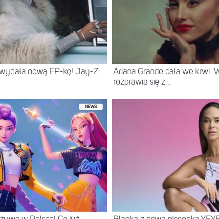
 wydała nową EP-kę! Jay-Z
Ariana Grande cała we krwi.
rozprawia się z...
NEWS