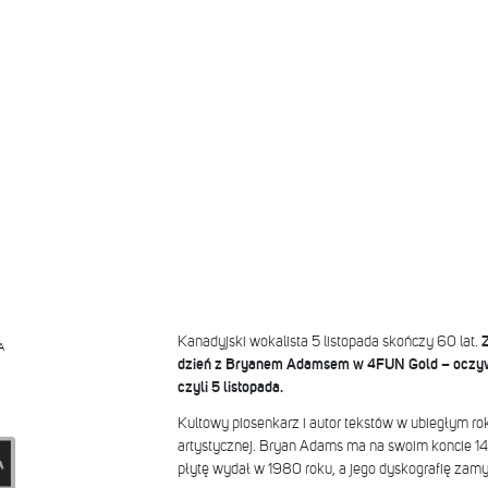
Kanadyjski wokalista 5 listopada skończy 60 lat.
Z
A
dzień z Bryanem Adamsem w 4FUN Gold – oczywiś
czyli 5 listopada.
Kultowy piosenkarz i autor tekstów w ubiegłym rok
artystycznej. Bryan Adams ma na swoim koncie 1
płytę wydał w 1980 roku, a jego dyskografię zam