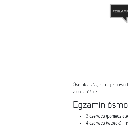
Ósmoklasiści, którzy z powo
zrobić później.
Egzamin ósmok
13 czerwca (poniedziałe
14 czerwca (wtorek) –