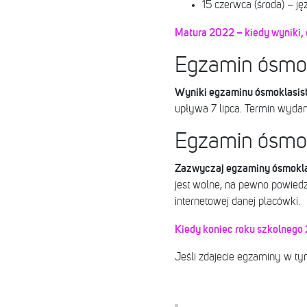
15 czerwca (środa) – j
Matura 2022 – kiedy wyniki,
Egzamin ósmok
Wyniki egzaminu ósmoklasist
upływa 7 lipca. Termin wydani
Egzamin ósmok
Zazwyczaj egzaminy ósmoklasi
jest wolne, na pewno powiedzą
internetowej danej placówki.
Kiedy koniec roku szkolnego
Jeśli zdajecie egzaminy w t