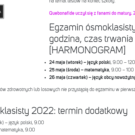
na temat testów na koniec szkoły.
Quebonafide uczył się z fanami do matury. 
Egzamin ósmoklasisty
godzina, czas trwania
[HARMONOGRAM]
24 maja (wtorek) – język polski
, 9.00 – 120
25 maja (środa) – matematyka
, 9.00 – 100
26 maja (czwartek) – język obcy nowożytn
dów zdrowotnych lub losowych nie przystąpią do egzaminu w pierwsz
lasisty 2022: termin dodatkowy
k) – język polski, 9.00
 matematyka, 9.00