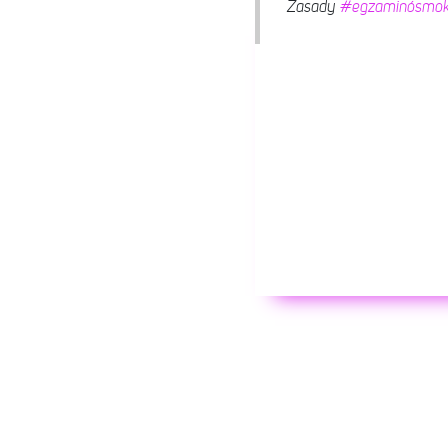
Zasady
#egzaminósmokl