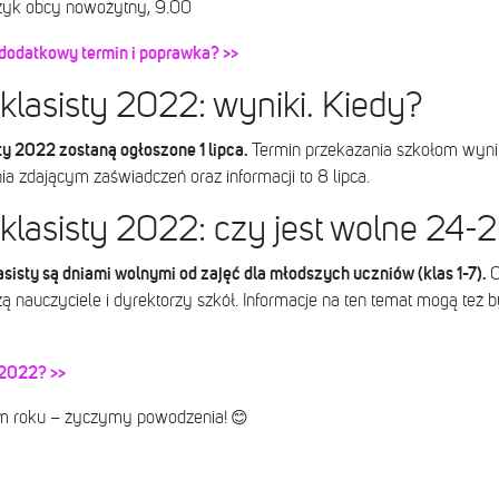
ęzyk obcy nowożytny, 9.00
 dodatkowy termin i poprawka? >>
lasisty 2022: wyniki. Kiedy?
y 2022 zostaną ogłoszone 1 lipca.
Termin przekazania szkołom wynik
a zdającym zaświadczeń oraz informacji to 8 lipca.
lasisty 2022: czy jest wolne 24-
sty są dniami wolnymi od zajęć dla młodszych uczniów (klas 1-7).
O
 nauczyciele i dyrektorzy szkół. Informacje na ten temat mogą też b
 2022? >>
😊
ym roku – życzymy powodzenia!