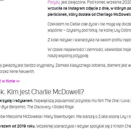
Paryżu
, jest zaręczona. Pod koniec września 202
wrzuciła na Instagram zdjęcia z dnia, w którym po
pierścionek, który dostała od Charliego McDowell
Czekałam na Ciebie całe życie i nie mogę się docz
wspólnie
– czytamy pod fotką, na której Lily Collins
Z kolei reżyser i scenarzysta na swoim profilu napi
W czasie niepewności i ciemności, oświetliłaś moj
naszą wspólną przygodę.
j gwiazdy jest bardzo oryginalny. Zamiast klasycznego odcienia, diament jest w 
przez Irene Neuwirth.
 w filmie >>
ak. Kim jest Charlie McDowell?
arzystą i reżyserem.
Największą popularność przyniósł mu film
The One I Love
 Bye Benjamin
,
The Discovery
i
Gilded Rage.
ów Malcolma McDowella i Mary Steenburgen. Ma starszą o 2 lata siostrę Lily i t
są razem od 2019 roku.
Wcześniej scenarzysta i reżyser spotykał się z Kristin C