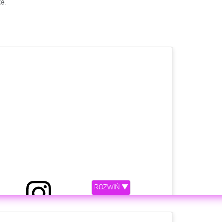
ke.
ROZWIŃ ▼
etl ten post na Instagramie.