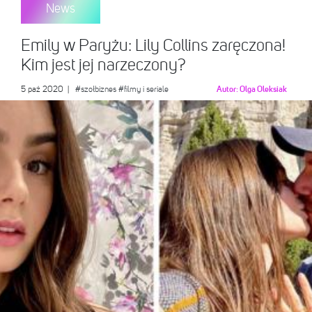
News
Emily w Paryżu: Lily Collins zaręczona!
Kim jest jej narzeczony?
5 paź 2020
|
#szołbiznes
#filmy i seriale
Autor:
Olga Oleksiak