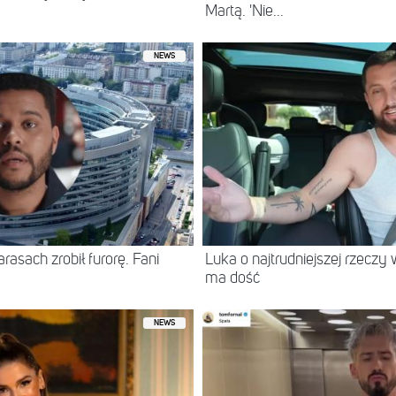
Martą. 'Nie...
NEWS
asach zrobił furorę. Fani
Luka o najtrudniejszej rzeczy 
ma dość
NEWS