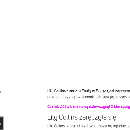
Lily Collins z serialu
Emily w Paryżu
jest zaręczo
A
pokazała piękny pierścionek. Kim jest jej narzecz
Czarek Jóźwik ma nową dziewczynę! Z kim spotyk
Lily Collins zaręczyła się
Lily Collins, którą od niedawna możemy oglądać na