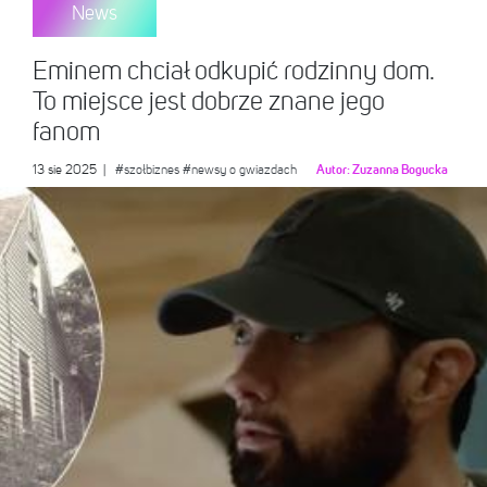
News
Eminem chciał odkupić rodzinny dom.
To miejsce jest dobrze znane jego
fanom
13 sie 2025
|
#szołbiznes
#newsy o gwiazdach
Autor:
Zuzanna Bogucka