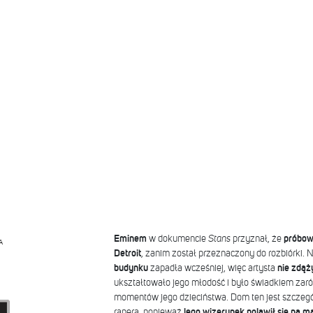
Eminem
w dokumencie
Stans
przyznał, że
próbow
A
Detroit
, zanim został przeznaczony do rozbiórki. N
budynku
zapadła wcześniej, więc artysta
nie zdąży
ukształtowało jego młodość i było świadkiem zaró
momentów jego dzieciństwa. Dom ten jest szczeg
rapera, ponieważ
jego wizerunek pojawił się na m