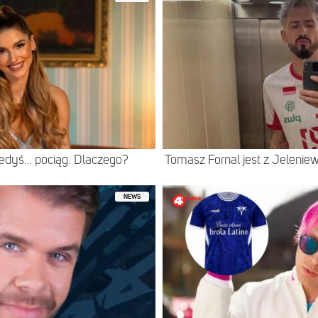
iedyś… pociąg. Dlaczego?
Tomasz Fornal jest z Jeleni
NEWS