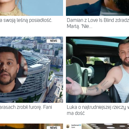
 swoją leśną posiadłość.
Damian z Love Is Blind zdradz
Martą. 'Nie...
NEWS
asach zrobił furorę. Fani
Luka o najtrudniejszej rzeczy 
ma dość
NEWS