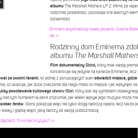
albumu
The Marshall Mathers LP 2.
Mimo że rapero
rodzinnej posiadłości, pozostaje ona ważnym elemen
tożsamości.
Eminem współtwórcą nowej piosenki Justina Bieb
lat >>
Rodzinny dom Eminema zdob
albumu
The Marshall Mather
Film dokumentalny
Stans,
który miał swoją premie
koncentruje się jedynie na karierze Eminema, lec
wał ze swoimi fanami.
W jednej z poruszających scen
odwiedził miejsce, gdzie
ia, co ukazuje, jak duże znaczenie dla niego miało to miejsce i jak wpłynęło na
ulisy powstawania kultowego utworu
Stan
, który stał się symbolem obsesyjn
cy nad tym numerem w pełni zrozumiał, jak wielki wpływ jego muzyka może mie
a wobec fanów
.
Stans
pokazuje więc nie tylko drogę twórczą rapera, lecz także je
sławy i głębią więzi, jaką tworzy ze swoją publicznością.
zdjęciach. To koniec kryzysu? >>