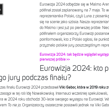
Eurowizja 2024 odbędzie się w Malmo Aren
półfinał został zaplanowany na 7 maja. To w
reprezentantka Polski, czyli Luna z piosenk
się na scenie jako szósta. Nasza reprezentan
do Malmo i jest już po pierwszej próbie. Ni
półfinałem organizatorzy Eurowizji postanowi
poinformowali, kto z Polski ogłosi, ile punk
przyznało polskie jury poszczególnym repr
Eurowizja 2024: tak będzie wglądał występ 
pierwszej próbie >>
Eurowizja 2024: kto p
go jury podczas finału?
i Viki Gabor, która w 2019 roku 
czas finału Eurowizji 2024 przedstaw
zastąpi w tej roli Idę Nowakowską. Internauci wcześniej spekulowali, 
óra w 2024 roku obchodzi 30-lecie swojego występu na Eurowizji. Wo
worem
To nie ja
. Organizatorzy ostatecznie postawili jednak na Viki Ga