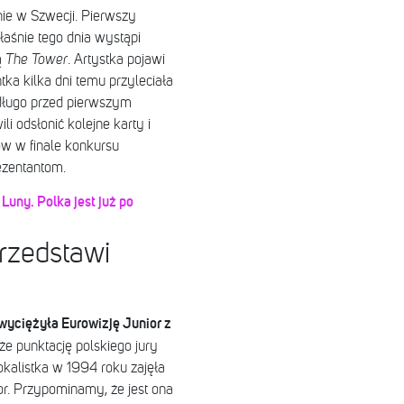
ie w Szwecji. Pierwszy
łaśnie tego dnia wystąpi
ą
The Tower
. Artystka pojawi
tka kilka dni temu przyleciała
edługo przed pierwszym
li odsłonić kolejne karty i
tów w finale konkursu
ezentantom.
Luny. Polka jest już po
rzedstawi
zwyciężyła Eurowizję Junior z
że punktację polskiego jury
kalistka w 1994 roku zajęła
bor. Przypominamy, że jest ona