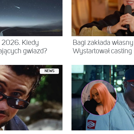
ń 2026. Kiedy
Bagi zakłada własny
ających gwiazd?
Wystartował casting
NEWS