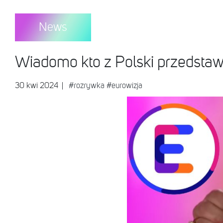
News
Wiadomo kto z Polski przedstawi
30 kwi 2024
|
#rozrywka
#eurowizja