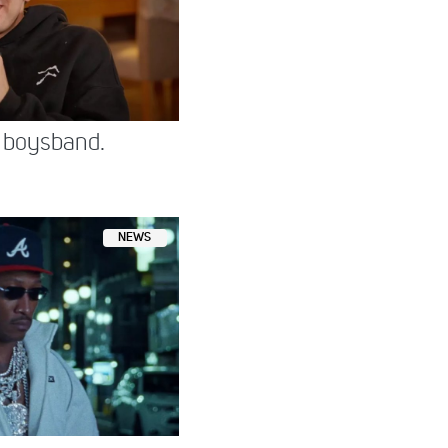
 boysband.
NEWS