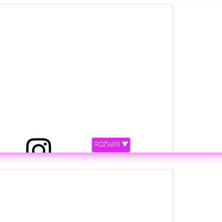
etl ten post na Instagramie
ROZWIŃ ▼
ez Ewelina Lisowska (@ewelinalisowskaofficial)
etl ten post na Instagramie