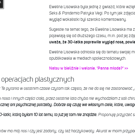
Ewelina Lisowska była jedną z gwiazd, które wzięł
Seks & Pandemia
Patryka Vegi. Po tym jak zdjęcia 
wygląd wokalistki był szeroko komentowany.
Sugestie na temat tego, że Ewelina Lisowska ma z
pojawiają się od dłuższego czasu, m.in. pod jej zd
uważa, że 30-latka poprawiła wygląd nosa, powie
Ewelina Lisowska odniosła się do tematu swojej me
opublikowała w mediach społecznościowych.
Natsu w bieliźnie i welonie. 'Panna młoda?' >>
 operacjach plastycznych
Te pytania w ostatnim czasie czytam tak często, że nie da się nie zastanawiać „c
sa i innych części ciała, przez ostatnie lata chyba nie wychodziłam z sali chir
ycznej ani psychicznej potrzeby. Dobrze się czuję we własnym ciele, które, uwaga,
latki, którą byłam 10 lat temu, to już jej tam nie znajdzie.
Proponuję przyjrzeć 
rów ma mój nos i czy jest zadarty, czy też haczykowaty. Akurat w moim przypad