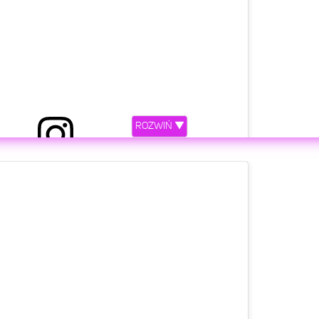
ROZWIŃ ▼
ez Ewelina Lisowska (@ewelinalisowskaofficial)
etl ten post na Instagramie