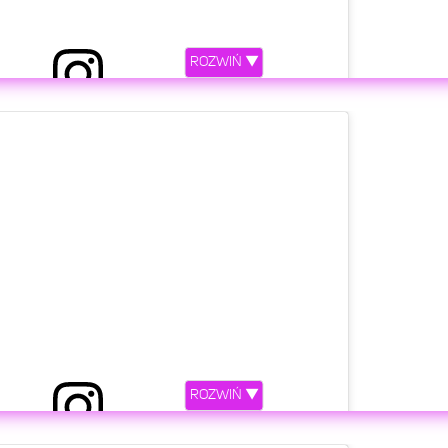
ROZWIŃ ▼
ez Ewelina Lisowska (@ewelinalisowskaofficial)
etl ten post na Instagramie
ROZWIŃ ▼
ez Ewelina Lisowska (@ewelinalisowskaofficial)