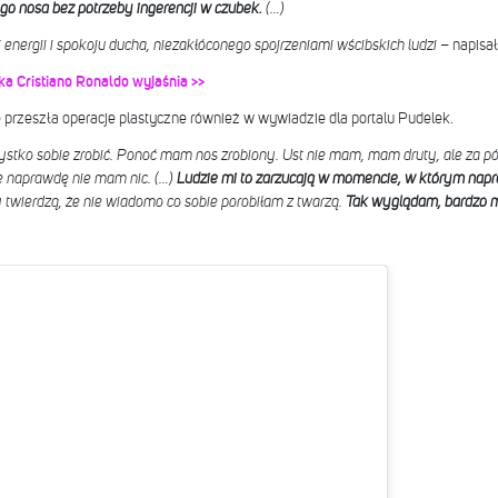
o nosa bez potrzeby ingerencji w czubek.
(…)
nergii i spokoju ducha, niezakłóconego spojrzeniami wścibskich ludzi
– napisa
rka Cristiano Ronaldo wyjaśnia >>
 przeszła operacje plastyczne również w wywiadzie dla portalu Pudelek.
tko sobie zrobić. Ponoć mam nos zrobiony. Ust nie mam, mam druty, ale za pół r
e naprawdę nie mam nic.
(…)
Ludzie mi to zarzucają w momencie, w którym napr
cy twierdzą, że nie wiadomo co sobie porobiłam z twarzą.
Tak wyglądam, bardzo mi