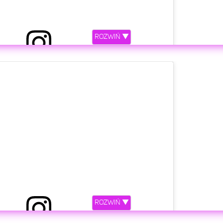
ROZWIŃ ▼
etl ten post na Instagramie
ROZWIŃ ▼
ez Ewelina Lisowska (@ewelinalisowskaofficial)