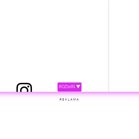
etl ten post na Instagramie
ROZWIŃ ▼
ez Ewelina Lisowska (@ewelinalisowskaofficial)
REKLAMA
etl ten post na Instagramie