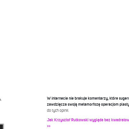
W internecie nie brakuje komentarzy, które suger
A
zawdzięcza swoją metamorfozę operacjom plas
do tych opinii.
Jak Krzysztof Rutkowski wygląda bez kwadratow
>>