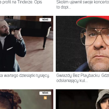
 profil na Tinderze. Opis
Skolim ujawnił swoje koncerto
to dopi...
NEWS
 wartego dziesiątki tysięcy.
Gwiazdy Bez Playbacku. Gdzi
odsłaniający kul...
NEWS