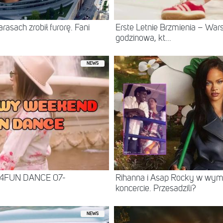
asach zrobił furorę. Fani
Erste Letnie Brzmienia – Wa
godzinowa, kt...
NEWS
 4FUN DANCE 07-
Rihanna i Asap Rocky w wy
koncercie. Przesadzili?
NEWS