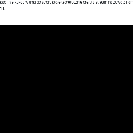
ukać i nie klikać w linki do stron, które teoretycznie oferują stream na żywo z
nia.