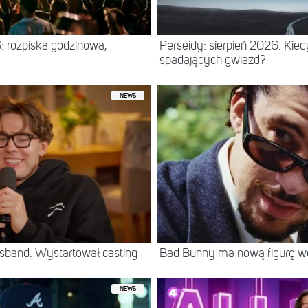
: rozpiska godzinowa,
Perseidy: sierpień 2026. Kie
spadających gwiazd?
NEWS
sband. Wystartował casting
Bad Bunny ma nową figurę 
NEWS