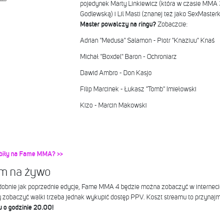
pojedynek Marty Linkiewicz (która w czasie MMA
Godlewską) i Lil Masti (znanej też jako SexMaster
Master powalczy na ringu?
Zobaczcie:
Adrian "Medusa" Salamon - Piotr "Knaziuu" Knaś
Michał "Boxdel" Baron - Ochroniarz
Dawid Ambro - Don Kasjo
Filip Marcinek - Łukasz "Tomb" Imiełowski
Kizo - Marcin Makowski
robiły na Fame MMA? >>
am na żywo
obnie jak poprzednie edycje, Fame MMA 4 będzie można zobaczyć w interneci
 zobaczyć walki trzeba jednak wykupić dostęp PPV. Koszt streamu to przynajm
 o godzinie 20.00!