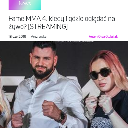
News
Fame MMA 4: kiedy i gdzie oglądać na
żywo? [STREAMING]
18 cze 2019
|
#rozrywka
Autor:
Olga Oleksiak