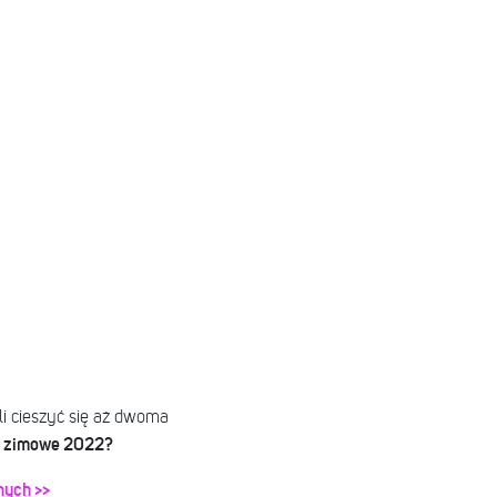
i cieszyć się aż dwoma
ie zimowe 2022?
nych >>