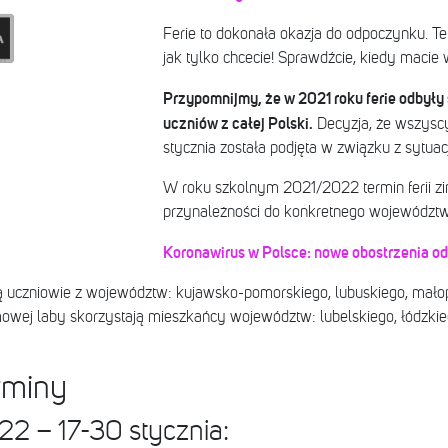
Ferie to dokonała okazja do odpoczynku. Te
jak tylko chcecie! Sprawdźcie, kiedy macie 
Przypomnijmy, że w 2021 roku ferie odbyły 
uczniów z całej Polski.
Decyzja, że wszyscy
stycznia została podjęta w związku z sytuac
W roku szkolnym 2021/2022 termin ferii 
przynależności do konkretnego województw
Koronawirus w Polsce: nowe obostrzenia od 
uczniowie z województw: kujawsko-pomorskiego, lubuskiego, małopo
imowej laby skorzystają mieszkańcy województw: lubelskiego, łódzkie
rminy
2 – 17-30 stycznia: