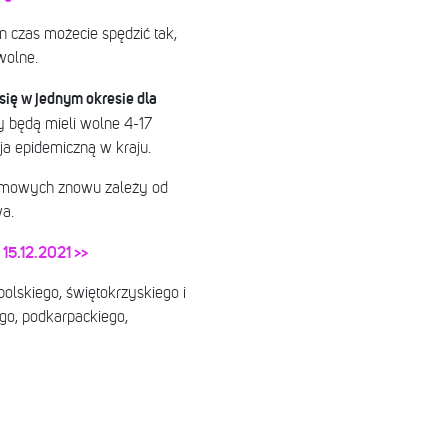
n czas możecie spędzić tak,
wolne.
się w jednym okresie dla
 będą mieli wolne 4-17
ja epidemiczną w kraju.
zimowych znowu zależy od
a.
15.12.2021 >>
lskiego, świętokrzyskiego i
go, podkarpackiego,