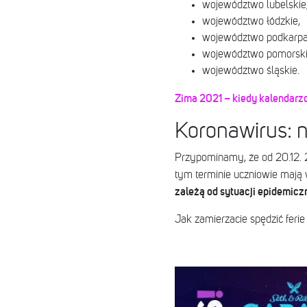
województwo lubelskie
województwo łódzkie,
województwo podkarpa
województwo pomorski
województwo śląskie.
Zima 2021 – kiedy kalendarz
Koronawirus: n
Przypominamy, że od 20.12. 
tym terminie uczniowie mają 
zależą od sytuacji epidemiczn
Jak zamierzacie spędzić feri