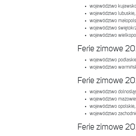
województwo kujawsko
województwo lubuskie,
województwo małopols
województwo świętokrz
województwo wielkopol
Ferie zimowe 202
województwo podlaskie
województwo warmińsk
Ferie zimowe 202
województwo dolnośląs
województwo mazowiec
województwo opolskie,
województwo zachodni
Ferie zimowe 202