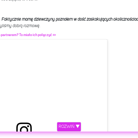
.
Faktycznie mamę dziewczyny poznałem w dość zaskakujących okolicznościa
yliśmy dobrą rozmowę.
 partnerem? To miało ich połączyć >>
ROZWIŃ ▼