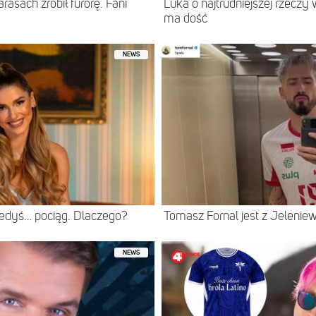
asach zrobił furorę. Fani
Luka o najtrudniejszej rzeczy 
ma dość
NEWS
iedyś… pociąg. Dlaczego?
Tomasz Fornal jest z Jeleni
NEWS