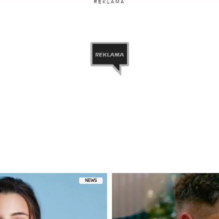
REKLAMA
etl ten post na Instagramie
ony przez Filip Chajzer (@filip_chajzer)
NEWS