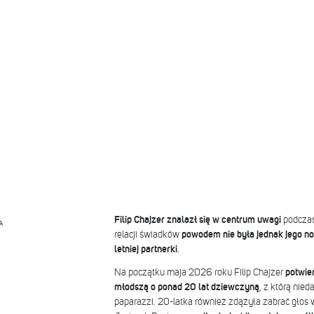
Filip Chajzer znalazł się w centrum uwagi
podczas
A
relacji świadków
powodem nie była jednak jego no
letniej partnerki
.
Na początku maja 2026 roku Filip Chajzer
potwier
młodszą o ponad 20 lat dziewczyną
, z którą nie
paparazzi. 20-latka również zdążyła zabrać głos w