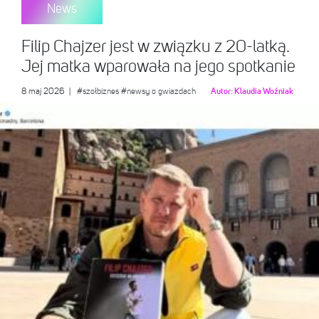
News
Filip Chajzer jest w związku z 20-latką.
Jej matka wparowała na jego spotkanie
8 maj 2026
|
#szołbiznes
#newsy o gwiazdach
Autor:
Klaudia Woźniak