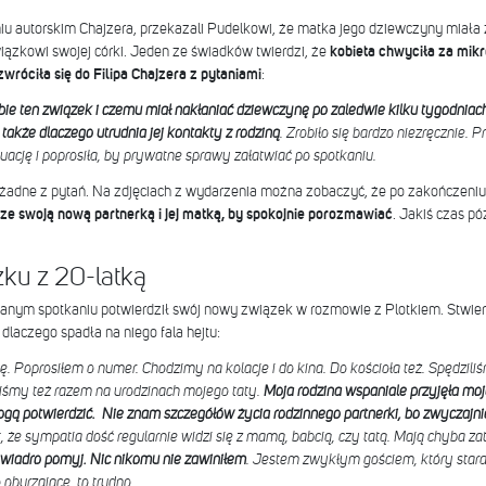
aniu autorskim Chajzera, przekazali Pudelkowi, że matka jego dziewczyny miała 
iązkowi swojej córki. Jeden ze świadków twierdzi, że
kobieta chwyciła za mikr
zwróciła się do Filipa Chajzera z pytaniami
:
bie ten związek i czemu miał nakłaniać dziewczynę po zaledwie kilku tygodnia
także dlaczego utrudnia jej kontakty z rodziną
. Zrobiło się bardzo niezręcznie.
ację i poprosiła, by prywatne sprawy załatwiać po spotkaniu.
żadne z pytań. Na zdjęciach z wydarzenia można zobaczyć, że po zakończeniu cz
ze swoją nową partnerką i jej matką, by spokojnie porozmawiać
. Jakiś czas pó
zku z 20-latką
ianym spotkaniu potwierdził swój nowy związek w rozmowie z Plotkiem. Stwierdz
 dlaczego spadła na niego fala hejtu:
Poprosiłem o numer. Chodzimy na kolacje i do kina. Do kościoła też. Spędziliśm
liśmy też razem na urodzinach mojego taty.
Moja rodzina wspaniale przyjęła mo
gą potwierdzić. Nie znam szczegółów życia rodzinnego partnerki, bo zwyczajnie
 że sympatia dość regularnie widzi się z mamą, babcią, czy tatą. Mają chyba z
wiadro pomyj. Nic nikomu nie zawiniłem
. Jestem zwykłym gościem, który stara
 oburzające, to trudno.