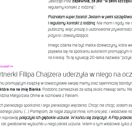
Jastrząb Post
zapewniła, że jest ''w pełni szczęśl
regularny kontakt z rodziną'':
Poznałam super faceta! Jestem w pełni szczęśli
i regularny kontakt z rodziną
. Nie mam i nigdy nie
publiczną, więc proszę o uszanowanie prywatności.
przykra i zawstydzająca.
Innego zdania ma być matka dziewczyny, która w
pojawiła się na spotkaniu autorskim promującym 
na kreskę
. To tę sytuację 20-latka nazwała ''przyk
icami! >>
rtnerki Filipa Chajzera uderzyła w niego na o
kaniu promującym książkę w towarzystwie swojej mamy oraz tajemniczej blondynki
 która ma na imię Bianka
. Podobno zamieszkali ze sobą około miesiąc temu. Ma
ierdziła Małgorzata Ohme w rozmowie z Faktem:
 pierwszego spotkania i tego pierwszego wejrzenia. Chcąc nie chcąc, stałam się 
dnego planu. (...) Pamiętam, że nagle zapytał mnie, kim ona jest. I właściwie na
że naprawdę
połączyło ich głębokie uczucie. W końcu się zaręczyli. A Filip przecie
 tak gwałtownie wybuchło u niego jakieś uczucie. Wiem o tym właściwie tylko z