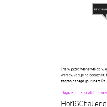
Friz w przeciwieństwie do wi
wersów rapuje na bagażniku b
zagranicznego youtubera Pau
'Boysband' Taconafide powra
Hot16Challenge