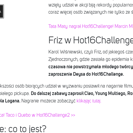
wzięły udział w akcji biją rekordy popularn
coraz więcej osób związanych nie tylko z
Tata Maty nagrał Hot16Challenge! Marcin Ma
Friz w Hot16Challeng
Karol Wiśniewski, czyli Friz, od jakiegoś c
Zjednoczonych, gdzie zastała go epidemia k
czasowa nie powstrzymała młodego twórcy,
zaproszenie Deysa do Hot16Challenge.
ększości osób biorących udział w wyzwaniu postawił na nagarnie filmu
Do dalszej zabawy zaprosił Cleo, Young Multiego, Rob
iałego pickupa.
la Logana.
Nagranie możecie zobaczyć
klikając tutaj.
ca! Taco i Quebo w Hot16Challenge2 >>
: co to jest?