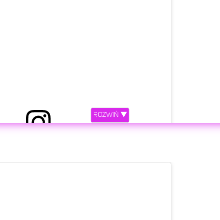
ROZWIŃ ▼
etl ten post na Instagramie.