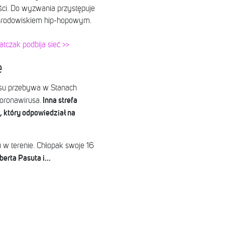
ości. Do wyzwania przystępuje
e środowiskiem hip-hopowym.
tczak podbija sieć >>
e
zasu przebywa w Stanach
Inna strefa
oronawirusa.
 który odpowiedział na
 w terenie. Chłopak swoje 16
erta Pasuta i...