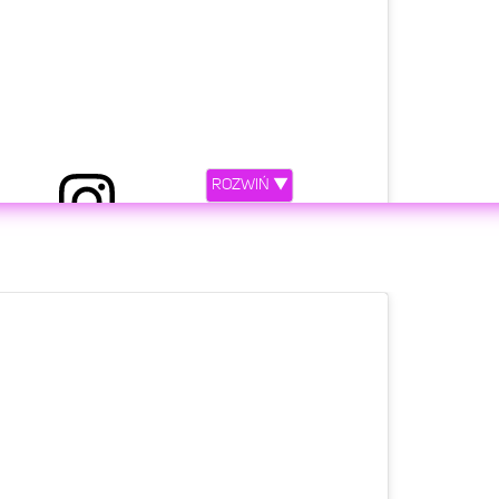
Puste LA nocą 🌃
rol Wiśniewski
(@frizoluszek)
Maj 4, 2020 o 1:30 PDT
ROZWIŃ ▼
etl ten post na Instagramie.