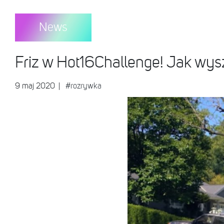
News
Friz w Hot16Challenge! Jak wys
9 maj 2020
|
#rozrywka