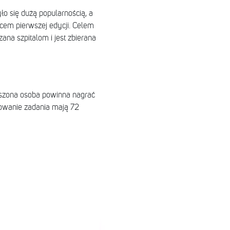
o się dużą popularnością, a
ojcem pierwszej edycji. Celem
na szpitalom i jest zbierana
oszona osoba powinna nagrać
zowanie zadania mają 72