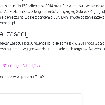
ogli śledzić Hot16Challenge w 2014 roku. Już wtedy wyzwanie cieszył
s i Abradab. Teraz challange powrócił z inicjatywy Solara, który był 
nie pieniędzy na walkę z pandemią COVID-19. Kwota zostanie przekaza
Pomaga.pl.
e: zasady
enge2?
Zasady Hot16Challenge są takie same jak w 2014 roku. Zapr
owolny temat i wytypować do udziału kolejnych artystów. Na zreali
t16Challenge. Dał radę? >>
allenge w wykonaniu Friza?