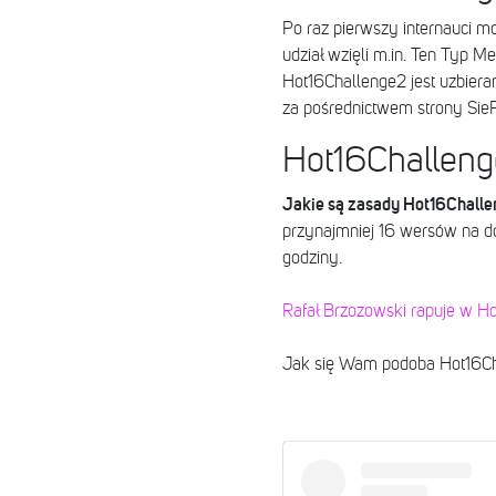
Po raz pierwszy internauci m
udział wzięli m.in. Ten Typ Me
Hot16Challenge2 jest uzbiera
za pośrednictwem strony Sie
Hot16Challeng
Jakie są zasady Hot16Chall
przynajmniej 16 wersów na d
godziny.
Rafał Brzozowski rapuje w Ho
Jak się Wam podoba Hot16Ch