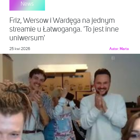
News
Friz, Wersow i Wardęga na jednym
streamie u Łatwoganga. 'To jest inne
uniwersum'
25 kwi 2026
Autor:
Marta