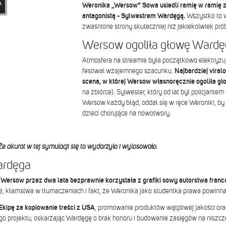
Weronika „Wersow” Sowa usiedli ramię w ramię 
antagonistą - Sylwestrem Wardęgą.
Wszystko to w
zwaśnione strony skuteczniej niż jakiekolwiek prób
Wersow ogoliła głowę Wardę
Atmosfera na streamie była początkowo elektryzuj
festiwal wzajemnego szacunku.
Najbardziej vira
scena, w której Wersow własnoręcznie ogoliła g
na zbiórce). Sylwester, który od lat był policjantem 
Wersow każdy błąd, oddał się w ręce Weroniki, by
dzieci chorujące na nowotwory.
Że akurat w tej symulacji się to wydarzyło i wylosowało.
ardęga
Wersow przez dwa lata bezprawnie korzystała z grafiki sowy autorstwa franc
cji, kłamstwa w tłumaczeniach i fakt, że Weronika jako studentka prawa powinna 
Ekipę za kopiowanie treści z USA
, promowanie produktów wątpliwej jakości oraz 
ego projektu, oskarżając Wardęgę o brak honoru i budowanie zasięgów na niszcz