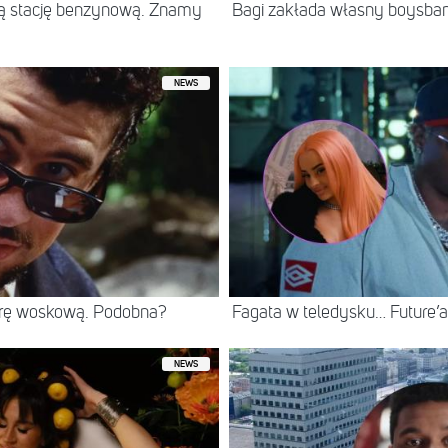
jną stację benzynową. Znamy
Bagi zakłada własny boysban
NEWS
rę woskową. Podobna?
Fagata w teledysku… Future’
NEWS