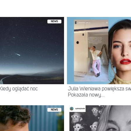
 shared by TREDIX (@tredix12)
NEWS
 Kiedy oglądać noc
Julia Wieniawa powiększa swo
Pokazała nowy...
NEWS