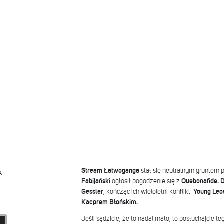
Stream Łatwoganga
stał się neutralnym gruntem p
A
Fabijański
ogłosił pogodzenie się z
Quebonafide. 
Gessler
, kończąc ich wieloletni konflikt.
Young Leos
Kacprem Błońskim.
Jeśli sądzicie, że to nadal mało, to posłuchajcie te