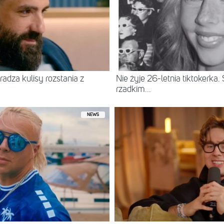
radza kulisy rozstania z
Nie żyje 26-letnia tiktokerka
rzadkim...
NEWS