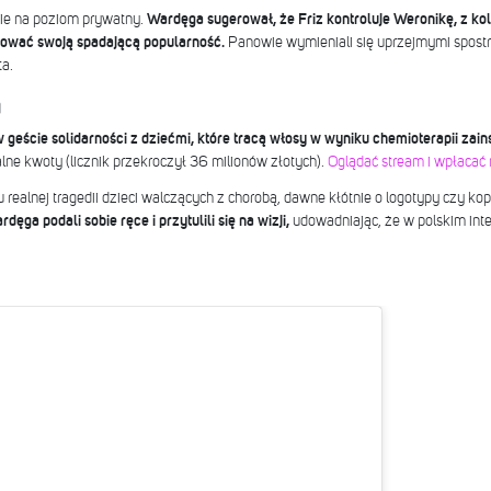
znie na poziom prywatny.
Wardęga sugerował, że Friz kontroluje Weronikę, z kol
tować swoją spadającą popularność.
Panowie wymieniali się uprzejmymi spost
ta.
a
 geście solidarności z dziećmi, które tracą włosy w wyniku chemioterapii zai
alne kwoty (licznik przekroczył 36 milionów złotych).
Oglądać stream i wpłaca
 realnej tragedii dzieci walczących z chorobą, dawne kłótnie o logotypy czy ko
rdęga podali sobie ręce i przytulili się na wizji,
udowadniając, że w polskim inte