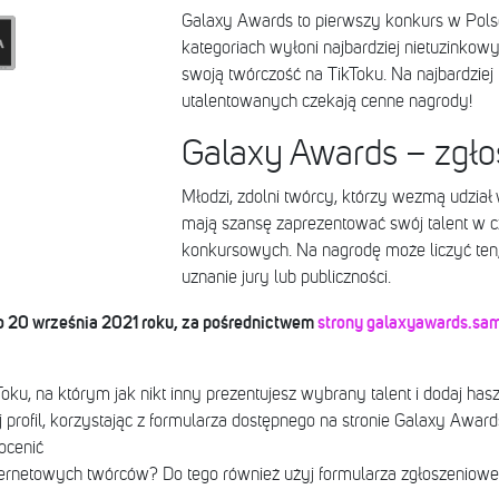
Galaxy Awards to pierwszy konkurs w Polsc
kategoriach wyłoni najbardziej nietuzinkow
swoją twórczość na TikToku. Na najbardziej
utalentowanych czekają cenne nagrody!
Galaxy Awards – zgło
Młodzi, zdolni twórcy, którzy wezmą udział
mają szansę zaprezentować swój talent w c
konkursowych. Na nagrodę może liczyć ten,
uznanie jury lub publiczności.
 20 września 2021 roku, za pośrednictwem
strony galaxyawards.sam
Toku, na którym jak nikt inny prezentujesz wybrany talent i dodaj ha
 profil, korzystając z formularza dostępnego na stronie Galaxy Award
ocenić
ernetowych twórców? Do tego również użyj formularza zgłoszeniowe