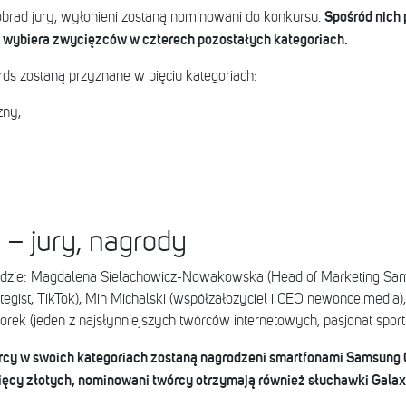
Spośród nich 
brad jury, wyłonieni zostaną nominowani do konkursu.
a wybiera zwycięzców w czterech pozostałych kategoriach.
ds zostaną przyznane w pięciu kategoriach:
zny,
– jury, nagrody
adzie: Magdalena Sielachowicz-Nowakowska (Head of Marketing Sams
ategist, TikTok), Mih Michalski (współzałożyciel i CEO newonce.media),
rek (jeden z najsłynniejszych twórców internetowych, pasjonat sportu
órcy w swoich kategoriach zostaną nagrodzeni smartfonami Samsung
sięcy złotych, nominowani twórcy otrzymają również słuchawki Gala