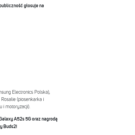
publiczność głosuje na
ung Electronics Polska),
 Rosalie (piosenkarka i
 i motoryzacji).
 Galaxy A52s 5G oraz nagrodą
xy Buds2!