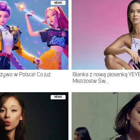
NEWS
żywo w Polsce! Co już
Blanka z nową piosenką YEYE
Mistrzostw Św...
NEWS