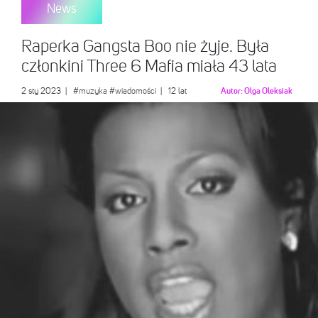
News
Raperka Gangsta Boo nie żyje. Była
członkini Three 6 Mafia miała 43 lata
2 sty 2023
|
#muzyka
#wiadomości
| 12 lat
Autor:
Olga Oleksiak