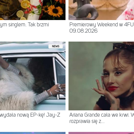
ym singlem. Tak brzmi
Premierowy Weekend w 4F
09.08.2026
NEWS
 wydała nową EP-kę! Jay-Z
Ariana Grande cała we krwi.
rozprawia się z...