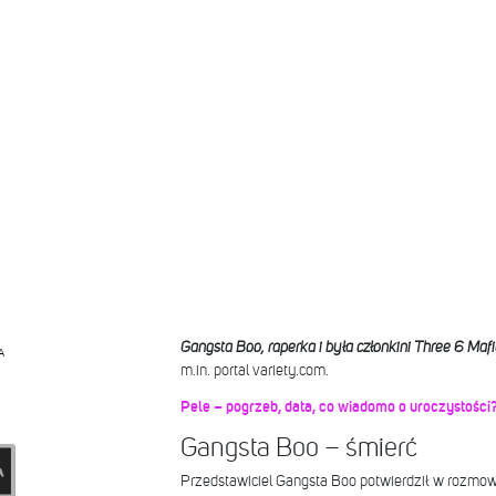
Gangsta Boo, raperka i była członkini Three 6 Maf
A
m.in. portal variety.com.
Pele – pogrzeb, data, co wiadomo o uroczystości
Gangsta Boo – śmierć
Przedstawiciel Gangsta Boo potwierdził w rozmowi