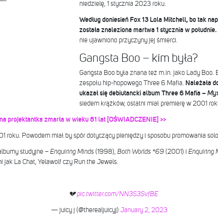
niedzielę, 1 stycznia 2023 roku.
Według doniesień Fox 13 Lola Mitchell, bo tak n
została znaleziona martwa 1 stycznia w południe.
nie ujawniono przyczyny jej śmierci.
Gangsta Boo – kim była?
Gangsta Boo była znana też m.in. jako Lady Boo. 
zespołu hip-hopowego Three 6 Mafia.
Należała do
ukazał się debiutancki album Three 6 Mafia –
Mys
siedem krążków, ostatni miał premierę w 2001 rok
nna projektantka zmarła w wieku 81 lat [OŚWIADCZENIE] >>
1 roku. Powodem miał by spór dotyczący pieniędzy i sposobu promowania solo
albumy studyjne –
Enquiring Minds
(1998),
Both Worlds *69
(2001) i
Enquiring 
 jak La Chat, Yelawolf czy Run the Jewels.
💔
pic.twitter.com/NN3S3SvfBE
— juicy j (@therealjuicyj)
January 2, 2023