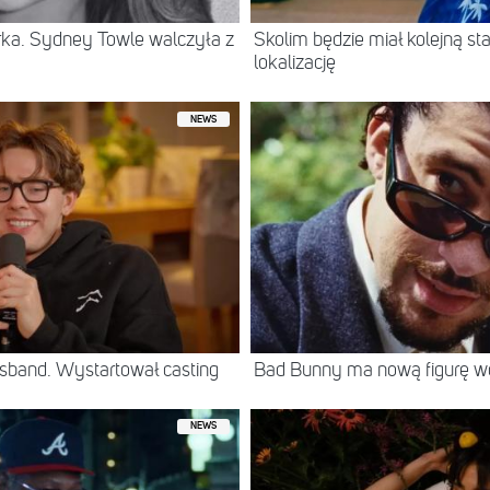
erka. Sydney Towle walczyła z
Skolim będzie miał kolejną 
lokalizację
NEWS
sband. Wystartował casting
Bad Bunny ma nową figurę 
NEWS