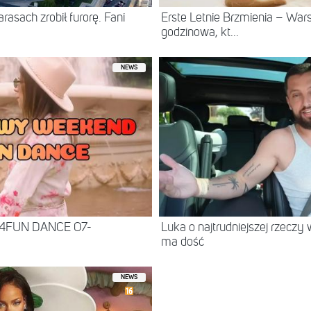
asach zrobił furorę. Fani
Erste Letnie Brzmienia – Wa
godzinowa, kt...
NEWS
 4FUN DANCE 07-
Luka o najtrudniejszej rzeczy 
ma dość
NEWS