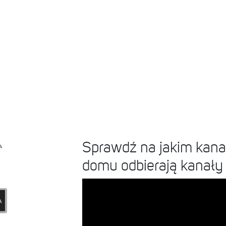
Sprawdź na jakim kanal
A
domu odbierają kanał