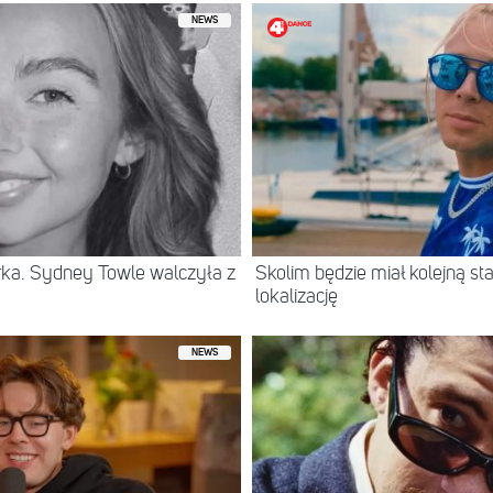
NEWS
erka. Sydney Towle walczyła z
Skolim będzie miał kolejną 
lokalizację
NEWS