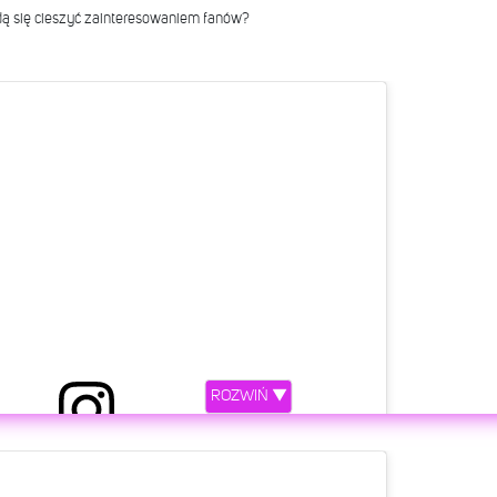
dą się cieszyć zainteresowaniem fanów?
ROZWIŃ ▼
etl ten post na Instagramie