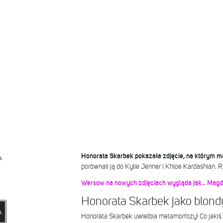
Honorata Skarbek pokazała zdjęcie, na którym m
A
porównali ją do Kylie Jenner i Khloe Kardashian.
Wersow na nowych zdjęciach wygląda jak… Magd
Honorata Skarbek jako blon
Honorata Skarbek uwielbia metamorfozy! Co jakiś