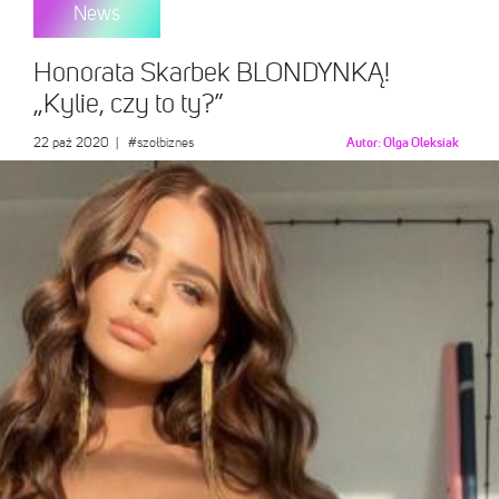
News
Honorata Skarbek BLONDYNKĄ!
„Kylie, czy to ty?”
22 paź 2020
|
#szołbiznes
Autor:
Olga Oleksiak