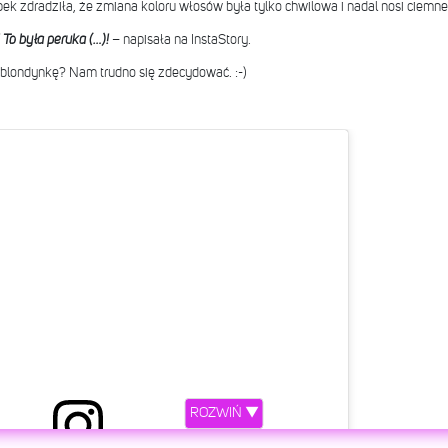
ek zdradziła, że zmiana koloru włosów była tylko chwilowa i nadal nosi ciemne
 To była peruka (…)!
– napisała na InstaStory.
y blondynkę? Nam trudno się zdecydować. :-)
ROZWIŃ ▼