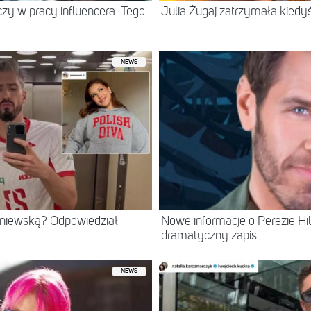
eczy w pracy influencera. Tego
Julia Żugaj zatrzymała kiedy
NEWS
eniewską? Odpowiedział
Nowe informacje o Perezie Hil
dramatyczny zapis...
NEWS