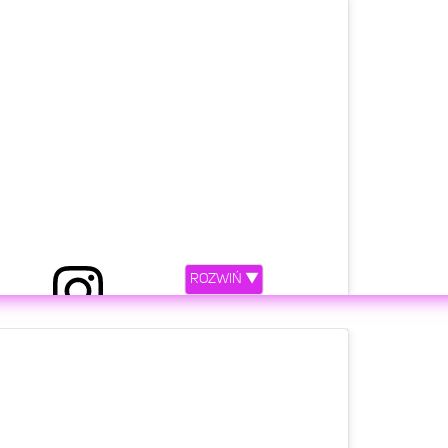
ROZWIŃ ▼
etl ten post na Instagramie.