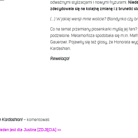
odważnymi stylizacjami i nowymi fryzurami.
Nieda
zdecydowała się na kolejną zmianę i z brunetki st
(…) W jakiej wersji mnie wolicie? Blondynka czy 
Co na temat przemiany piosenkarki myślą jej fani
podzielone. Metamorfoza spodobała się m.in. Maff
Gauerowi. Pojawiły się też głosy, że Honorata wyg
Kardashian.
Rewelacja!
e Kardashian!
– komentowali.
eden jest dla Justina [ZDJĘCIA] >>