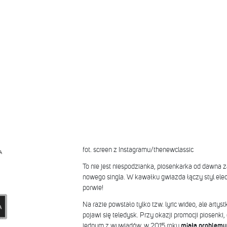
fot. screen z Instagramu/thenewclassic
A
To nie jest niespodzianka, piosenkarka od dawna 
nowego singla. W kawałku gwiazda łączy styl elec
porwie!
Na razie powstało tylko tzw. lyric wideo, ale artys
pojawi się teledysk. Przy okazji promocji piosenk
jednym z wywiadów, w 2015 roku
miała problemy 