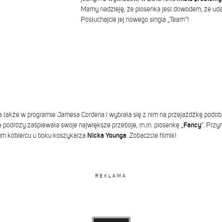
Mamy nadzieję, że piosenka jest dowodem, że udał
Posłuchajcie jej nowego singla „Team”!
a także w programie Jamesa Cordena i wybrała się z nim na przejażdżkę podobn
cie podróży zaśpiewała swoje największe przeboje, m.in. piosenkę „
Fancy
”. Przy
nym kobiercu u boku koszykarza
Nicka Younga
. Zobaczcie filmik!
REKLAMA