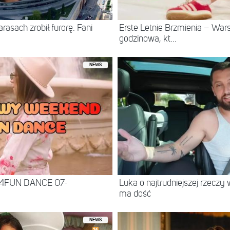
asach zrobił furorę. Fani
Erste Letnie Brzmienia – Wa
godzinowa, kt...
NEWS
 4FUN DANCE 07-
Luka o najtrudniejszej rzeczy 
ma dość
NEWS