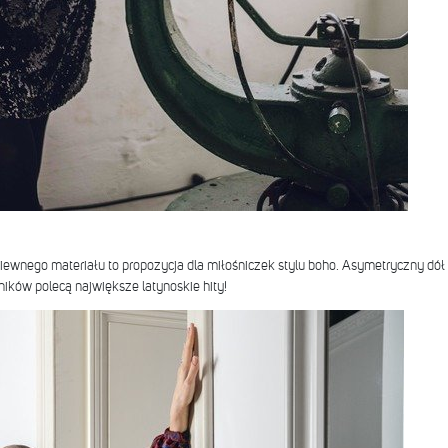
wiewnego materiału to propozycja dla miłośniczek stylu boho. Asymetryczny dół
śników polecą największe latynoskie hity!