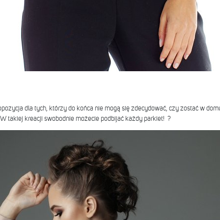
pozycja dla tych, którzy do końca nie mogą się zdecydować, czy zostać w domu
 W takiej kreacji swobodnie możecie podbijać każdy parkiet! ?