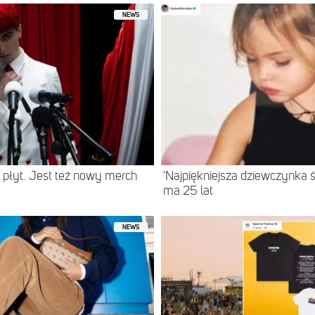
NEWS
 płyt. Jest też nowy merch
'Najpiękniejsza dziewczynka ś
ma 25 lat
NEWS