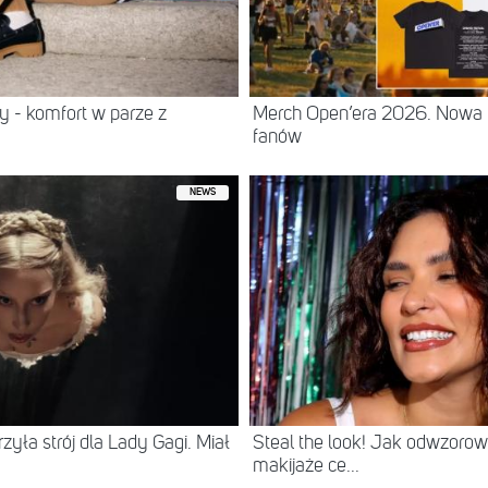
 - komfort w parze z
Merch Open’era 2026. Nowa k
fanów
NEWS
zyła strój dla Lady Gagi. Miał
Steal the look! Jak odwzorowa
makijaże ce...