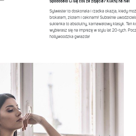
Spodobało Ci się coś ze zdjęcia? Kliknij na nie!
Sylwester to doskonała i rzadka okazja, kiedy mo
brokatem, złotem i cekinami! Subtelnie uwodziciel
sukienka to absolutny, karnawałowy klasyk. Ten kró
wybierasz się na imprezę w stylu lat 20-tych. Pocz
hollywoodzka gwiazda!