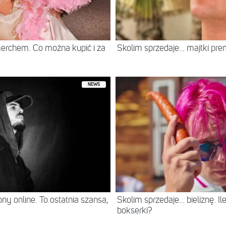
erchem. Co można kupić i za
Skolim sprzedaje… majtki prem
NEWS
ny online. To ostatnia szansa,
Skolim sprzedaje… bieliznę. Ile 
bokserki?