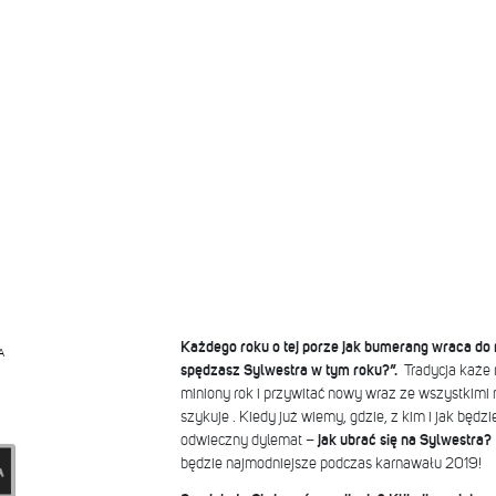
Każdego roku o tej porze jak bumerang wraca do 
A
spędzasz Sylwestra w tym roku?”.
Tradycja każe 
miniony rok i przywitać nowy wraz ze wszystkimi 
szykuje . Kiedy już wiemy, gdzie, z kim i jak będz
odwieczny dylemat –
jak ubrać się na Sylwestra?
będzie najmodniejsze podczas karnawału 2019!