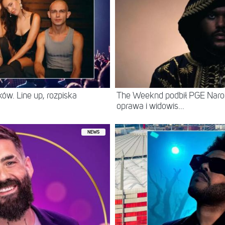
ów. Line up, rozpiska
The Weeknd podbił PGE Naro
oprawa i widowis...
NEWS