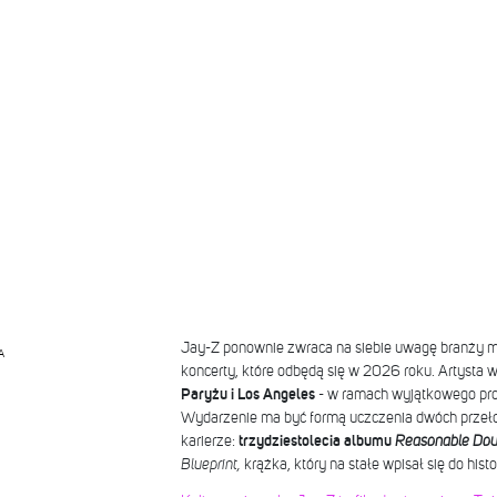
Jay-Z ponownie zwraca na siebie uwagę branży m
A
koncerty, które odbędą się w 2026 roku. Artysta 
Paryżu i Los Angeles
- w ramach wyjątkowego pro
Wydarzenie ma być formą uczczenia dwóch prz
karierze:
trzydziestolecia albumu
Reasonable Dou
Blueprint,
krążka, który na stałe wpisał się do histo