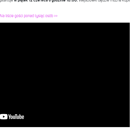
startuje
w piątek 12 czerwca o godzinie 10:00.
Wejściówki będzie można kupić
 Na liście gości ponad tysiąc osób >>