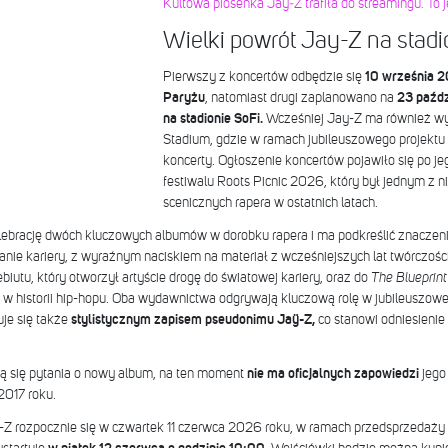
Kultowa piosenka Jay‑Z trafiła do streamingu. To 
Wielki powrót Jay-Z na stad
Pierwszy z koncertów odbędzie się
10 września 2
Paryżu
, natomiast drugi zaplanowano na
23 paźdz
na stadionie SoFi.
Wcześniej Jay-Z ma również wy
Stadium, gdzie w ramach jubileuszowego projektu
koncerty. Ogłoszenie koncertów pojawiło się po 
festiwalu Roots Picnic 2026, który był jednym z 
scenicznych rapera w ostatnich latach.
lebrację dwóch kluczowych albumów w dorobku rapera i ma podkreślić znaczen
ie kariery, z wyraźnym naciskiem na materiał z wcześniejszych lat twórczości
biutu, który otworzył artyście drogę do światowej kariery, oraz do
The Blueprin
w historii hip-hopu. Oba wydawnictwa odgrywają kluczową rolę w jubileuszowe
uje się także
stylistycznym zapisem pseudonimu Jaÿ-Z,
co stanowi odniesienie
ą się pytania o nowy album, na ten moment
nie ma oficjalnych zapowiedzi
jego
2017 roku.
-Z rozpocznie się w czwartek 11 czerwca 2026 roku, w ramach przedsprzedaży C