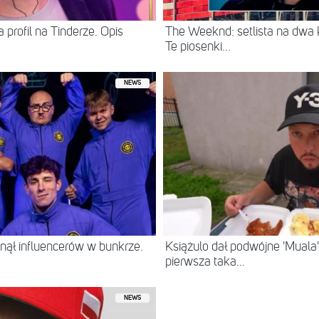
 profil na Tinderze. Opis
The Weeknd: setlista na dwa
Te piosenki...
NEWS
ął influencerów w bunkrze.
Książulo dał podwójne 'Muala'
pierwsza taka...
NEWS