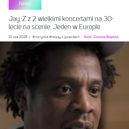
News
Jay-Z z 2 wielkimi koncertami na 30-
lecie na scenie. Jeden w Europie
10 cze 2026
|
#rozrywka
#newsy o gwiazdach
Autor:
Zuzanna Bogucka