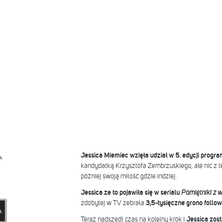
Jessica Miemiec wzięła udział w 5. edycji progr
A
kandydatką Krzysztofa Zembrzuskiego, ale nic z te
później swoją miłość gdzie indziej.
Jessica ze to pojawiła się w serialu
Pamiętniki z w
zdobytej w TV zebrała
3,5-tysięczne grono follo
Teraz nadszedł czas na kolejny krok i
Jessica zost