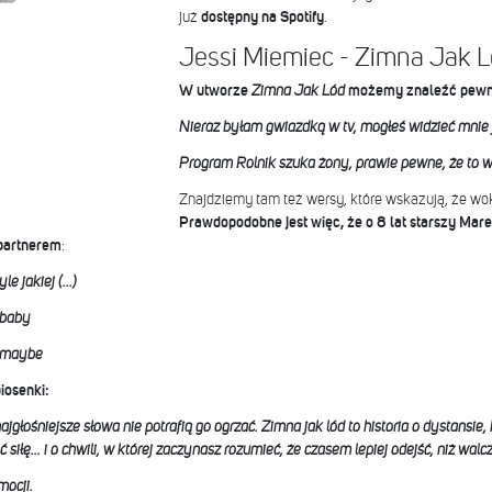
już
dostępny na Spotify
.
Jessi Miemiec - Zimna Jak 
W utworze
Zimna Jak Lód
możemy znaleźć pewne 
Nieraz byłam gwiazdką w tv, mogłeś widzieć mnie 
Program Rolnik szuka żony, prawie pewne, że to w
Znajdziemy tam też wersy, które wskazują, że wok
Prawdopodobne jest więc, że o 8 lat starszy Mar
j partnerem
:
e jakiej (...)
 baby
, maybe
iosenki:
głośniejsze słowa nie potrafią go ogrzać. Zimna jak lód to historia o dystansie, 
ć siłę… i o chwili, w której zaczynasz rozumieć, że czasem lepiej odejść, niż walc
mocji.