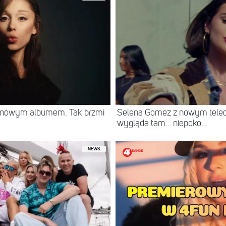
z nowym albumem. Tak brzmi
Selena Gomez z nowym teled
wygląda tam… niepoko...
NEWS