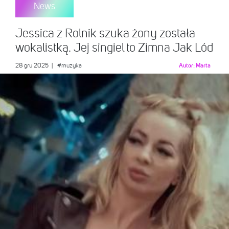
News
Jessica z Rolnik szuka żony została
wokalistką. Jej singiel to Zimna Jak Lód
28 gru 2025
|
#muzyka
Autor:
Marta