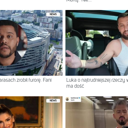
NEWS
asach zrobił furorę. Fani
Luka o najtrudniejszej rzeczy 
ma dość
NEWS