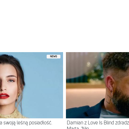
ez Cassy Athena Photo 📸 (@cassyathenaphoto)
NEWS
 swoją leśną posiadłość.
Damian z Love Is Blind zdradz
Martą. 'Nie...