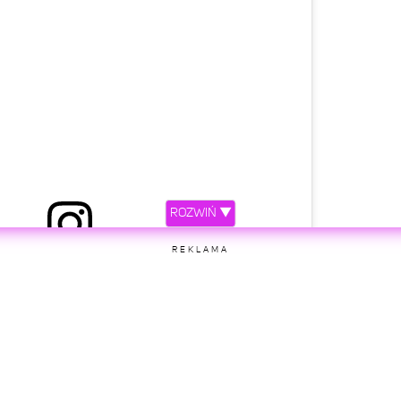
ROZWIŃ ▼
REKLAMA
etl ten post na Instagramie