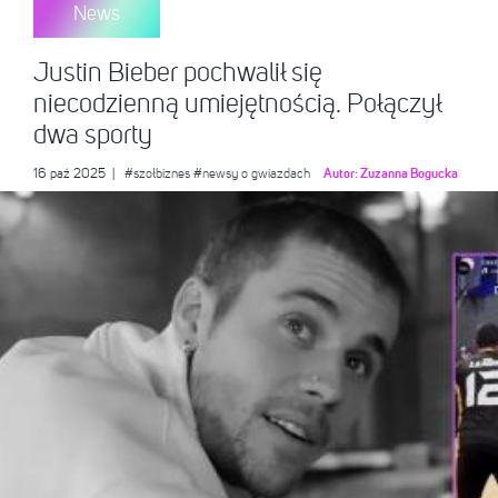
News
Justin Bieber pochwalił się
niecodzienną umiejętnością. Połączył
dwa sporty
16 paź 2025
|
#szołbiznes
#newsy o gwiazdach
Autor:
Zuzanna Bogucka