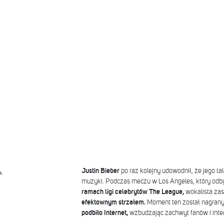
Justin Bieber
po raz kolejny udowodnił, że jego ta
A
muzyki. Podczas meczu w Los Angeles, który od
ramach ligi celebrytów The League,
wokalista za
efektownym strzałem.
Moment ten został nagrany
podbiło Internet,
wzbudzając zachwyt fanów i inte